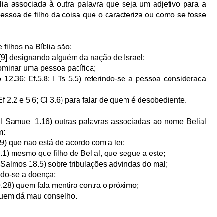
lia associada à outra palavra que seja um adjetivo para a
ssoa de filho da coisa que o caracteriza ou como se fosse
filhos na Bíblia são:
[9]
designando alguém da nação de Israel;
ominar uma pessoa pacífica;
o 12.36; Ef.5.8; I Ts 5.5) referindo-se a pessoa considerada
f 2.2 e 5.6; Cl 3.6) para falar de quem é desobediente.
I Samuel
1.16) outras palavras associadas ao nome Belial
m:
) que não está de acordo com a lei;
0.1) mesmo que filho de Belial, que segue a este;
 Salmos 18.5) sobre tribulações advindas do mal;
ndo-se a doença;
.28) quem fala mentira contra o próximo;
uem dá mau conselho.