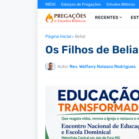
INÍCIO
Esboços de Pregações
Estudos Bíblicos
RECENTES
ES
Página inicial
Belial
Os Filhos de Belia
Autor
Rev. Welfany Nolasco Rodrigues