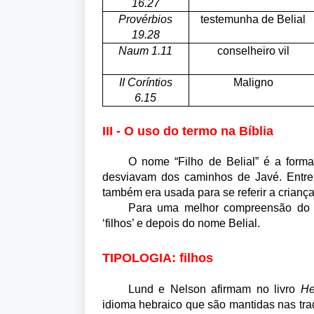
16.27
Provérbios
testemunha de Belial
19.28
Naum 1.11
conselheiro vil
II Coríntios
Maligno
6.15
III - O uso do termo na Bíblia
O nome “Filho de Belial” é a forma
desviavam dos caminhos de Javé. Entre o
também era usada para se referir a crianç
Para uma melhor compreensão do te
‘filhos’ e depois do nome Belial.
TIPOLOGIA: filhos
Lund e Nelson afirmam no livro
He
idioma hebraico que são mantidas nas tra