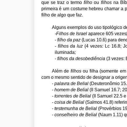
que se traz o termo
filho
ou
filhos
na Bíb
primeira é um costume hebreu chamar a pe
filho de algo que faz.
Alguns exemplos do uso tipológico de 
-Filhos de Israel
aparece 605 vezes
-
filho da paz
(Lucas 10.6) para den
-
filhos da luz
(4 vezes: Lc 16.8; J
iluminada;
-
filhos da desobediência
(3 vezes: E
Além de
filhos
ou filha (somente
em 
com o mesmo sentido de designar a orige
-
palavra de Belial
(Deuteronômio 15.9
-
homem de Belial
(II Samuel 16.7; 2
-
torrentes de Belial
(II Samuel 22.5 e
-
coisa de Belial
(Salmos 41.8) referi
-
testemunha de Belial
(Provérbios 19
-
conselheiro de Belial
(Naum 1.11) q