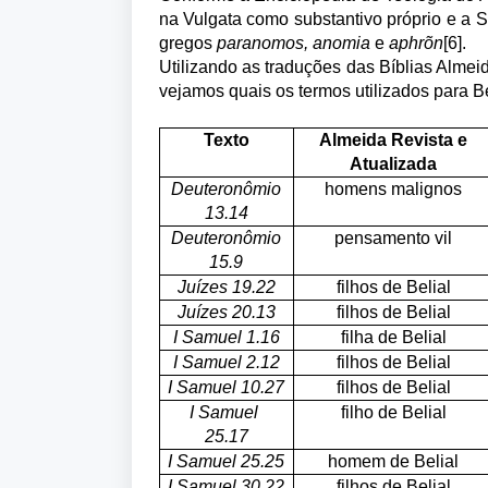
na Vulgata como substantivo próprio e a 
gregos
paranomos, anomia
e
aphrõn
[6]
.
Utilizando as traduções das Bíblias Almei
vejamos quais os termos utilizados para Be
Texto
Almeida Revista e
Atualizada
Deuteronômio
homens malignos
13.14
Deuteronômio
pensamento vil
15.9
Juízes 19.22
filhos de Belial
Juízes 20.13
filhos de Belial
I Samuel 1.16
filha de Belial
I Samuel 2.12
filhos de Belial
I Samuel 10.27
filhos de Belial
I Samuel
filho de Belial
25.17
I Samuel 25.25
homem de Belial
I Samuel 30.22
filhos de Belial