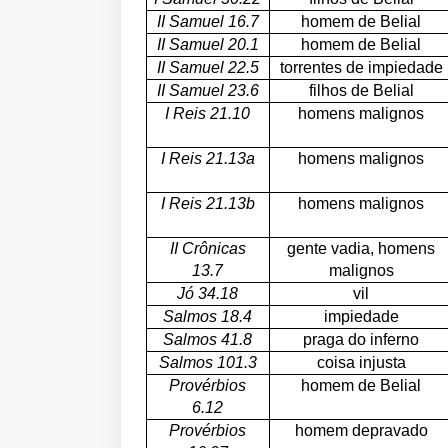
II Samuel 16.7
homem de Belial
II Samuel 20.1
homem de Belial
II Samuel 22.5
torrentes de impiedade
II Samuel 23.6
filhos de Belial
I Reis 21.10
homens malignos
I Reis 21.13a
homens malignos
I Reis 21.13b
homens malignos
II Crônicas
gente vadia, homens
13.7
malignos
Jó 34.18
vil
Salmos 18.4
impiedade
Salmos 41.8
praga do inferno
Salmos 101.3
coisa injusta
Provérbios
homem de Belial
6.12
Provérbios
homem depravado