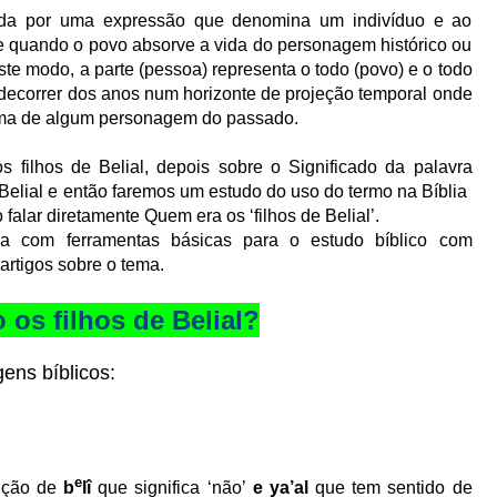
izada por uma expressão que denomina um indivíduo e ao
 quando o povo absorve a vida do personagem histórico ou
este modo, a parte (pessoa) representa o todo (povo) e o todo
o decorrer dos anos num horizonte de projeção temporal onde
rma de algum personagem do passado.
filhos de Belial, depois sobre o Significado da palavra
Belial e então faremos um estudo do uso do termo na Bíblia
 falar diretamente Quem era os ‘filhos de Belial’.
cada com ferramentas básicas para o estudo bíblico com
artigos sobre o tema.
os filhos de Belial?
ns bíblicos:
e
nção de
b
lî
que significa ‘não’
e ya’al
que tem sentido de