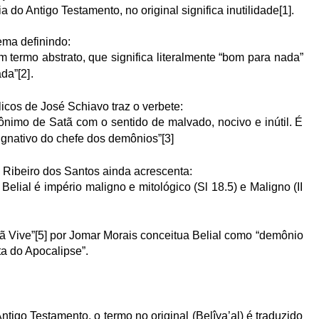
 do Antigo Testamento, no original significa inutilidade
[1]
.
tema definindo:
um termo abstrato, que significa literalmente “bom para nada”
ada”
[2]
.
cos de José Schiavo traz o verbete:
inônimo de Satã com o sentido de malvado, nocivo e inútil. É
gnativo do chefe dos demônios”
[3]
a Ribeiro dos Santos ainda acrescenta:
elial é império maligno e mitológico (Sl 18.5) e Maligno (II
ã Vive”
[5]
por Jomar Morais conceitua Belial como “demônio
ta do Apocalipse”.
tigo Testamento, o termo no original (Belîya’al) é traduzido