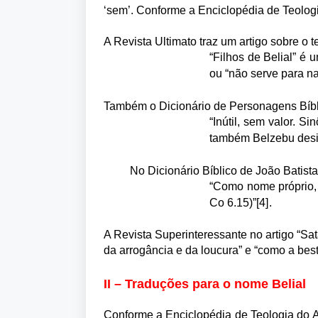
‘sem’. Conforme a Enciclopédia de Teologia
A Revista Ultimato traz um artigo sobre o 
“Filhos de Belial” é 
ou “não serve para n
Também o Dicionário de Personagens Bíbli
“Inútil, sem valor. S
também Belzebu desi
No Dicionário Bíblico de João Batist
“Como nome próprio, B
Co 6.15)”
[4]
.
A Revista Superinteressante no artigo “Sat
da arrogância e da loucura” e “como a bes
II – Traduções para o nome Belial
Conforme a Enciclopédia de Teologia do An