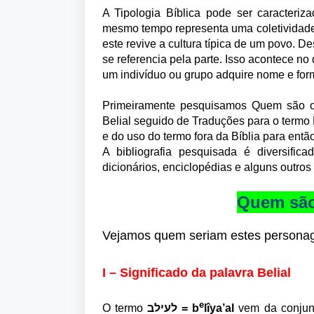
A Tipologia Bíblica pode ser caracter
mesmo tempo representa uma coletividade
este revive a cultura típica de um povo. D
se referencia pela parte. Isso acontece n
um indivíduo ou grupo adquire nome e fo
Primeiramente pesquisamos Quem são os 
Belial seguido de Traduções para o termo 
e do uso do termo fora da Bíblia para então
A bibliografia pesquisada é diversifi
dicionários, enciclopédias e alguns outros 
Quem são 
Vejamos quem seriam estes personage
I – Significado da palavra Belial
e
O termo
לעילב
= b
lîya’al
vem da conju