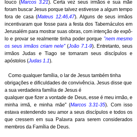
louco (
Marcos 3.21
). Certa vez seus irmãos e sua mãe
foram buscar Jesus porque talvez estivesse a algum tempo
fora de casa (
Mateus 12.46,47
). Alguns de seus irmãos
incentivaram que fosse para a festa dos Tabernáculos em
Jerusalém para mostrar suas obras, com intenção de expô-
lo e provar se realmente tinha poder
porque
"nem mesmo
os seus irmãos criam nele”
(
João 7.1-9
). Entretanto, seus
irmãos Judas e Tiago se tornaram seus discípulos e
apóstolos (
Judas 1.1
).
Como qualquer família, o lar de Jesus também tinha
obrigações e dificuldades de convivência. Jesus disse que
a sua verdadeira família de Jesus é
qualquer que fizer a vontade de Deus, esse é meu irmão, e
minha irmã, e minha mãe” (
Marcos 3.31-35
). Com isso
estava estendendo seu amor a seus discípulos e todos os
que cressem em sua Palavra para serem considerados
membros da Família de Deus.