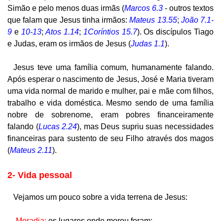
Simão e pelo menos duas irmãs (
Marcos 6.3
- outros textos
que falam que Jesus tinha irmãos:
Mateus 13.55
;
João 7.1-
9
e
10-13
;
Atos 1.14
;
1Coríntios 15.7
). Os discípulos Tiago
e Judas, eram os irmãos de Jesus (
Judas 1.1
).
Jesus teve uma família comum, humanamente falando.
Após esperar o nascimento de Jesus, José e Maria tiveram
uma vida normal de marido e mulher, pai e mãe com filhos,
trabalho e vida doméstica. Mesmo sendo de uma família
nobre de sobrenome, eram pobres financeiramente
falando (
Lucas 2.24
), mas Deus supriu suas necessidades
financeiras para sustento de seu Filho através dos magos
(
Mateus 2.11
).
2- Vida pessoal
Vejamos um pouco sobre a vida terrena de Jesus:
-
Moradia
:
os lugares onde morou foram: