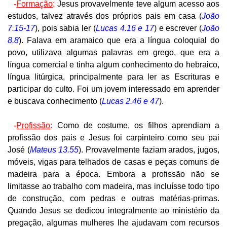
-
Formação
:
Jesus provavelmente teve algum acesso aos
estudos, talvez através dos próprios pais em casa (
João
7.15-17
), pois sabia ler (
Lucas 4.16 e 17
) e escrever (
João
8.8
). Falava em aramaico que era a língua coloquial do
povo, utilizava algumas palavras em grego, que era a
língua comercial e tinha algum conhecimento do hebraico,
língua litúrgica, principalmente para ler as Escrituras e
participar do culto. Foi um jovem interessado em aprender
e buscava conhecimento (
Lucas 2.46 e 47
).
-
Profissão
:
Como de costume, os filhos aprendiam a
profissão dos pais e Jesus foi carpinteiro como seu pai
José (
Mateus 13.55
). Provavelmente faziam arados, jugos,
móveis, vigas para telhados de casas e peças comuns de
madeira para a época. Embora a profissão não se
limitasse ao trabalho com madeira, mas incluísse todo tipo
de construção, com pedras e outras matérias-primas.
Quando Jesus se dedicou integralmente ao ministério da
pregação, algumas mulheres lhe ajudavam com recursos