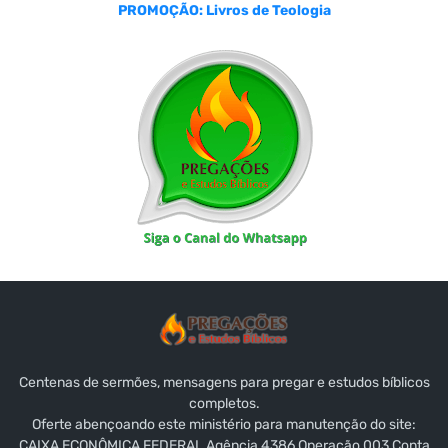
PROMOÇÃO: Livros de Teologia
Centenas de sermões, mensagens para pregar e estudos bíblicos
completos.
Oferte abençoando este ministério para manutenção do site:
CAIXA ECONÔMICA FEDERAL Agência 4386 Operação 003 Conta