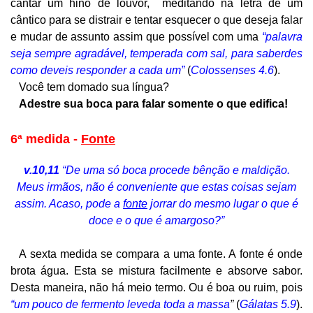
cantar um hino de louvor, meditando na letra de um
cântico para se distrair e tentar esquecer o que deseja falar
e mudar de assunto assim que possível com uma
“palavra
seja sempre agradável, temperada com sal, para saberdes
como deveis responder a cada um”
(
Colossenses 4.6
).
Você tem domado sua língua?
Adestre sua boca para falar somente o que edifica!
6ª medida -
Fonte
v.10,11
“De uma só boca procede bênção e maldição.
Meus irmãos, não é conveniente que estas coisas sejam
assim. Acaso, pode a
fonte
jorrar do mesmo lugar o que é
doce e o que é amargoso?”
A sexta medida se compara a uma fonte. A fonte é onde
brota água. Esta se mistura facilmente e absorve sabor.
Desta maneira, não há meio termo. Ou é boa ou ruim, pois
“um pouco de fermento leveda toda a massa
”
(
Gálatas 5.9
).