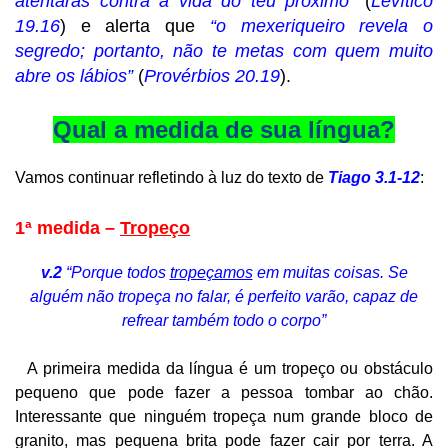
atentarás contra a vida do teu próximo”
(
Levítico
19.16
) e alerta que
“o mexeriqueiro revela o
segredo; portanto, não te metas com quem muito
abre os lábios”
(
Provérbios 20.19
).
Qual a medida de sua língua?
Vamos continuar refletindo à luz do texto de
Tiago 3.1-12
:
1ª medida –
Tropeço
v.2
“Porque todos
tropeçamos
em muitas coisas. Se
alguém não tropeça no falar, é perfeito varão, capaz de
refrear também todo o corpo”
A primeira medida da língua é um tropeço ou obstáculo
pequeno que pode fazer a pessoa tombar ao chão.
Interessante que ninguém tropeça num grande bloco de
granito, mas pequena brita pode fazer cair por terra. A