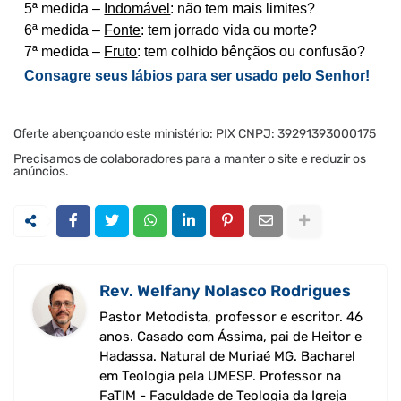
5ª medida –
Indomável
: não tem mais limites?
6ª medida –
Fonte
: tem jorrado vida ou morte?
7ª medida –
Fruto
: tem colhido bênçãos ou confusão?
Consagre seus lábios para ser usado pelo Senhor!
Oferte abençoando este ministério: PIX CNPJ: 39291393000175
Precisamos de colaboradores para a manter o site e reduzir os
anúncios.
Rev. Welfany Nolasco Rodrigues
Pastor Metodista, professor e escritor. 46
anos. Casado com Ássima, pai de Heitor e
Hadassa. Natural de Muriaé MG. Bacharel
em Teologia pela UMESP. Professor na
FaTIM - Faculdade de Teologia da Igreja