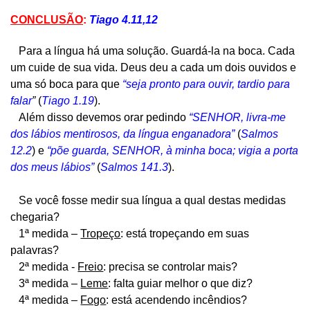
CONCLUSÃO
:
Tiago 4.11,12
Para a língua há uma solução. Guardá-la na boca. Cada
um cuide de sua vida. Deus deu a cada um dois ouvidos e
uma só boca para que
“seja pronto para ouvir, tardio para
falar
”
(
Tiago 1.19
).
Além disso devemos orar pedindo
“SENHOR, livra-me
dos lábios mentirosos, da língua enganadora”
(
Salmos
12.2
) e
“põe guarda, SENHOR, à minha boca; vigia a porta
dos meus lábios”
(
Salmos 141.3
).
Se você fosse medir sua língua a qual destas medidas
chegaria?
1ª medida –
Tropeço
: está tropeçando em suas
palavras?
2ª medida -
Freio
: precisa se controlar mais?
3ª medida –
Leme
: falta guiar melhor o que diz?
4ª medida –
Fogo
: está acendendo incêndios?