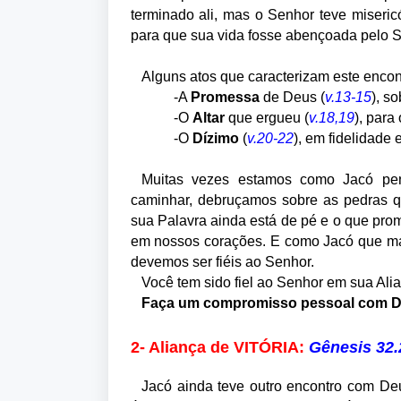
terminado ali, mas o Senhor teve miseri
para que sua vida fosse abençoada pelo S
Alguns atos que caracterizam este enco
-A
Promessa
de Deus (
v.13-15
), s
-O
Altar
que ergueu (
v.18,19
), para
-O
Dízimo
(
v.20-22
), em fidelidade 
Muitas vezes estamos como Jacó pe
caminhar, debruçamos sobre as pedras 
sua Palavra ainda está de pé e o que pro
em nossos corações. E como Jacó que m
devemos ser fiéis ao Senhor.
Você tem sido fiel ao Senhor em sua Ali
Faça um compromisso pessoal com D
2- Aliança de VITÓRIA:
Gênesis 32.
Jacó ainda teve outro encontro com Deu