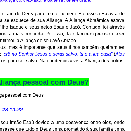
liança com Abraão, e da terra me lembrarei."
partiram de Deus para com o homem. Por isso a Palavra de
 se esquece de sua Aliança. A Aliança Abraâmica estava
filho Isaque e seus netos Esaú e Jacó. Contudo, foi através
neira mais profunda. Por isso, Jacó também precisou fazer
firmou a Aliança de seu avô Abraão.
us, mas é importante que seus filhos também queiram ter
iz
“crê no Senhor Jesus e serás salvo, tu e a tua casa”
(
Atos
a crer para ser salva. Não podemos viver a Aliança dos outros,
liança pessoal com Deus?
ça pessoal com Deus:
 28.10-22
 seu irmão Esaú devido a uma desavença entre eles, onde
nsasse que tudo o Deus tinha prometido à sua família tinha