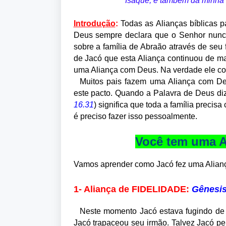
Isaque, e também da minha a
Introdução
:
Todas as Alianças bíblicas 
Deus sempre declara que o Senhor nunca
sobre a família de Abraão através de seu 
de Jacó que esta Aliança continuou de ma
uma Aliança com Deus. Na verdade ele con
Muitos pais fazem uma Aliança com De
este pacto. Quando a Palavra de Deus d
16.31
) significa que toda a família precis
é preciso fazer isso pessoalmente.
Você tem uma A
Vamos aprender como Jacó fez uma Alian
1- Aliança de FIDELIDADE:
Gênesis
Neste momento Jacó estava fugindo de
Jacó trapaceou seu irmão. Talvez Jacó pe