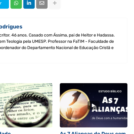
r
odrigues
critor. 46 anos. Casado com Ássima, pai de Heitor e Hadassa.
 em Teologia pela UMESP. Professor na FaTIM - Faculdade de
Coordenador do Departamento Nacional de Educação Cristã e
dade
As 7 Alianças de Deus com