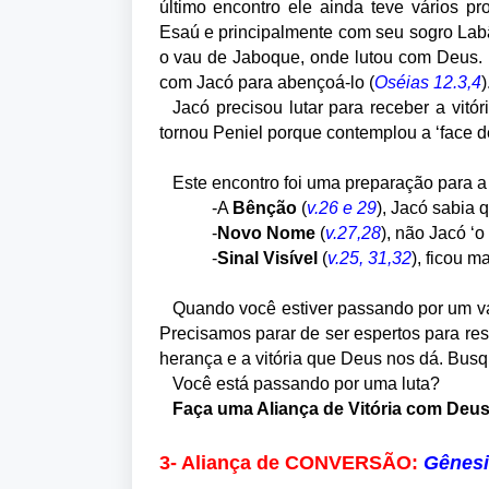
último encontro ele ainda teve vários pr
Esaú e principalmente com seu sogro Lab
o vau de Jaboque, onde lutou com Deus.
com Jacó para abençoá-lo (
Oséias 12.3,4
)
Jacó precisou lutar para receber a vitór
tornou Peniel porque contemplou a ‘face d
Este encontro foi uma preparação para a
-A
Bênção
(
v.26 e 29
), Jacó sabia 
-
Novo Nome
(
v.27,28
), não Jacó ‘o 
-
Sinal
Visível
(
v.25, 31,32
), ficou 
Quando você estiver passando por um va
Precisamos parar de ser espertos para re
herança e a vitória que Deus nos dá. Bus
Você está passando por uma luta?
Faça uma Aliança de Vitória com Deus
3- Aliança de CONVERSÃO:
Gênesi