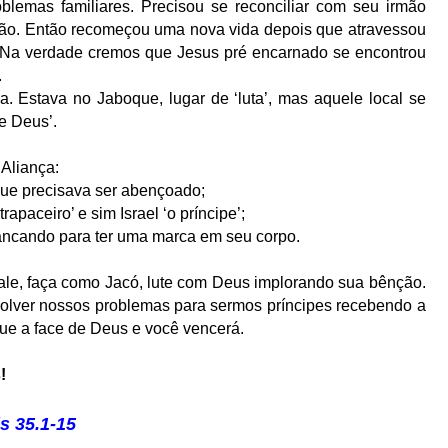
oblemas familiares. Precisou se reconciliar com seu irmão
ão. Então recomeçou uma nova vida depois que atravessou
 Na verdade cremos que Jesus pré encarnado se encontrou
.
ia. Estava no Jaboque, lugar de ‘luta’, mas aquele local se
e Deus’.
 Aliança:
que precisava ser abençoado;
trapaceiro’ e sim Israel ‘o príncipe’;
mancando para ter uma marca em seu corpo.
le, faça como Jacó, lute com Deus implorando sua bênção.
solver nossos problemas para sermos príncipes recebendo a
que a face de Deus e você vencerá.
!
s 35.1-15