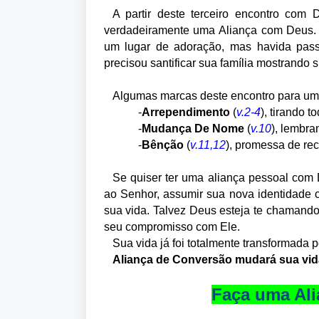
A partir deste terceiro encontro com 
verdadeiramente uma Aliança com Deus. E
um lugar de adoração, mas havida pass
precisou santificar sua família mostrando
Algumas marcas deste encontro para um
-
Arrependimento
(
v.2-4
), tirando 
-
Mudança
De
Nome
(
v.10
), lembra
-
Bênção
(
v.11,12
), promessa de re
Se quiser ter uma aliança pessoal com D
ao Senhor, assumir sua nova identidade 
sua vida. Talvez Deus esteja te chamando
seu compromisso com Ele.
Sua vida já foi totalmente transformada 
Aliança de Conversão mudará sua vid
Faça uma Ali