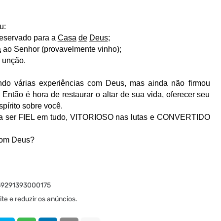
u:
 reservado para a
Casa
de
Deus
;
a
ao Senhor (provavelmente vinho);
a unção.
do várias experiências com Deus, mas ainda não firmou
ntão é hora de restaurar o altar de sua vida, oferecer seu
pírito sobre você.
a a ser FIEL em tudo, VITORIOSO nas lutas e CONVERTIDO
 com Deus?
 39291393000175
te e reduzir os anúncios.