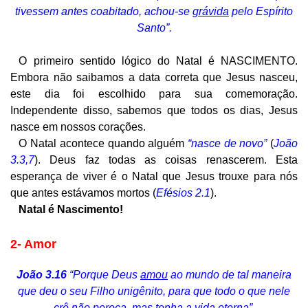
tivessem antes coabitado, achou-se
grávida
pelo Espírito
Santo”.
O primeiro sentido lógico do Natal é NASCIMENTO.
Embora não saibamos a data correta que Jesus nasceu,
este dia foi escolhido para sua comemoração.
Independente disso, sabemos que todos os dias, Jesus
nasce em nossos corações.
O Natal acontece quando alguém
“nasce de novo”
(
João
3.3,7
). Deus faz todas as coisas renascerem. Esta
esperança de viver é o Natal que Jesus trouxe para nós
que antes estávamos mortos (
Efésios 2.1
).
Natal é Nascimento!
2-
A
mor
João 3.16
“Porque Deus
amou
ao mundo de tal maneira
que deu o seu Filho unigênito, para que todo o que nele
crê não pereça, mas tenha a vida eterna”.