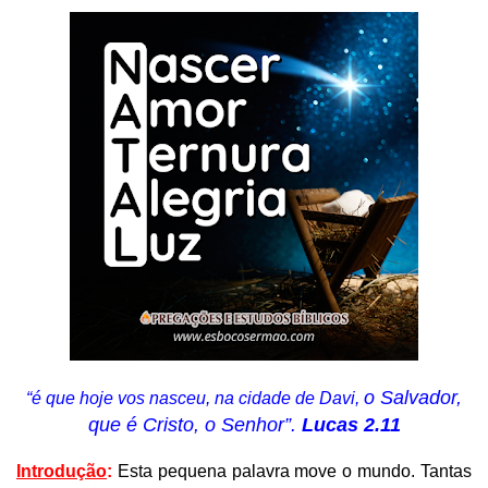
o Salvador,
“é que hoje vos nasceu, na cidade de Davi,
que é Cristo, o Senhor”.
Lucas 2.11
Introdução
:
Esta pequena palavra move o mundo. Tantas