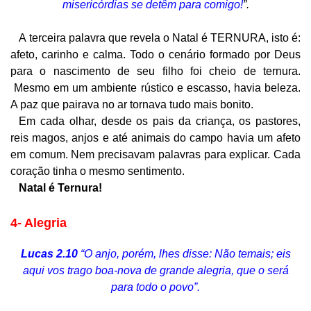
misericórdias se detêm para comigo!
”.
A terceira palavra que revela o Natal é TERNURA, isto é:
afeto, carinho e calma. Todo o cenário formado por Deus
para o nascimento de seu filho foi cheio de ternura.
Mesmo em um ambiente rústico e escasso, havia beleza.
A paz que pairava no ar tornava tudo mais bonito.
Em cada olhar, desde os pais da criança, os pastores,
reis magos, anjos e até animais do campo havia um afeto
em comum. Nem precisavam palavras para explicar. Cada
coração tinha o mesmo sentimento.
Natal é Ternura!
4-
A
legria
Lucas 2.10
“O anjo, porém, lhes disse: Não temais; eis
aqui vos trago boa-nova de grande alegria, que o será
para todo o povo”.