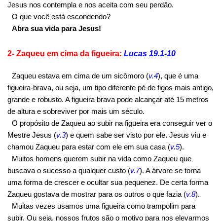
Jesus nos contempla e nos aceita com seu perdão.
O que você está escondendo?
Abra sua vida para Jesus!
2- Zaqueu em cima da figueira:
Lucas 19.1-10
Zaqueu estava em cima de um sicômoro (
v.4
), que é uma
figueira-brava, ou seja, um tipo diferente pé de figos mais antigo,
grande e robusto. A figueira brava pode alcançar até 15 metros
de altura e sobreviver por mais um século.
O propósito de Zaqueu ao subir na figueira era conseguir ver o
Mestre Jesus (
v.3
) e quem sabe ser visto por ele. Jesus viu e
chamou Zaqueu para estar com ele em sua casa (
v.5
).
Muitos homens querem subir na vida como Zaqueu que
buscava o sucesso a qualquer custo (
v.7
). A árvore se torna
uma forma de crescer e ocultar sua pequenez. De certa forma
Zaqueu gostava de mostrar para os outros o que fazia (
v.8
).
Muitas vezes usamos uma figueira como trampolim para
subir. Ou seja, nossos frutos são o motivo para nos elevarmos