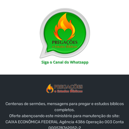
Centenas de sermões, mensagens para pregar e estudos bíblicos
completos.
Oferte abençoando este ministério para manutenção do site:
CAIXA ECONÔMICA FEDERAL Agência 4386 Operação 003 Conta
000578762052-2