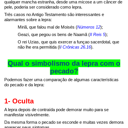
qualquer mancha estranha, desde uma micose a um câncer de
pele, poderia ser considerado como lepra.
Três casos no Antigo Testamento são interessantes e
alarmantes sobre a lepra:
Miriã, que falou mal de Moisés (
Números 12
);
Geazi, que pegou os bens de Naamã (
II Reis 5
);
O rei Uzias, que quis exercer a funçao sacerdotal, que
não lhe era permitida (I
I Crônicas 26.16
).
Qual o simbolismo da lepra com o
pecado?
Podemos fazer uma comparação de algumas características
do pecado e da lepra:
1- Oculta
A lepra depois de contraída pode demorar muito para se
manifestar visivelmente.
Da mesma forma o pecado se esconde e muitas vezes demora
aparecer seus sintomas.