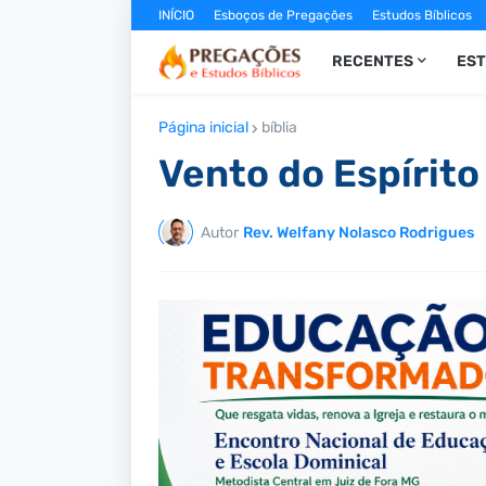
INÍCIO
Esboços de Pregações
Estudos Bíblicos
RECENTES
ES
Página inicial
bíblia
Vento do Espírito
Autor
Rev. Welfany Nolasco Rodrigues