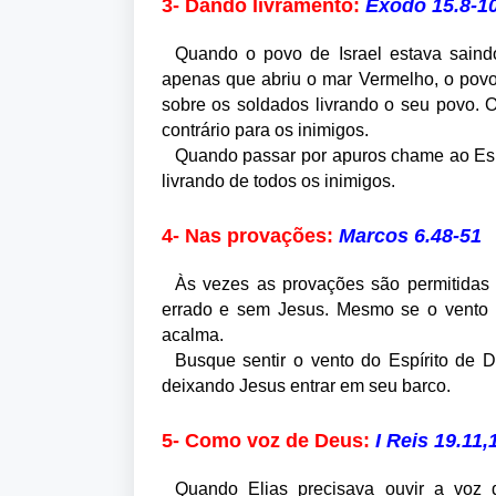
3- Dando livramento:
Êxodo 15.8-1
Quando o povo de Israel estava saind
apenas que abriu o mar Vermelho, o pov
sobre os soldados livrando o seu povo. 
contrário para os inimigos.
Quando passar por apuros chame ao Esp
livrando de todos os inimigos.
4- Nas provações:
Marcos 6.48-51
Às vezes as provações são permitidas
errado e sem Jesus. Mesmo se o vento f
acalma.
Busque sentir o vento do Espírito de
deixando Jesus entrar em seu barco.
5- Como voz de Deus:
I Reis 19.11,
Quando Elias precisava ouvir a voz