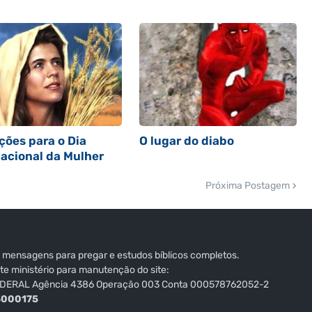
ções para o Dia
O lugar do diabo
nacional da Mulher
Próxima Postagem
 mensagens para pregar e estudos bíblicos completos.
e ministério para manutenção do site:
DERAL Agência 4386 Operação 003 Conta 000578762052-2
3000175