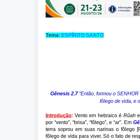
Tema:
ESPÍRITO SANTO
Gênesis 2.7
“
Então, formou o SENHOR D
fôlego de vida, e
Introdução
:
Vento em hebraico é
Rûah
e
por “vento”, “brisa”, “fôlego”, e “ar”. Em
Gê
terra soprou em suas narinas o fôlego
fôlego de vida para viver. Só o fato de re