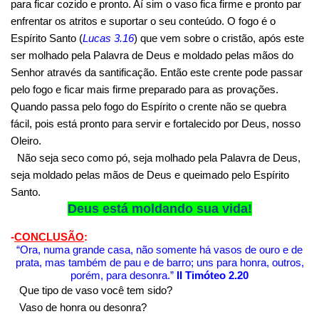
para ficar cozido e pronto. Aí sim o vaso fica firme e pronto par
enfrentar os atritos e suportar o seu conteúdo. O fogo é o
Espírito Santo (
Lucas 3.16
) que vem sobre o cristão, após este
ser molhado pela Palavra de Deus e moldado pelas mãos do
Senhor através da santificação. Então este crente pode passar
pelo fogo e ficar mais firme preparado para as provações.
Quando passa pelo fogo do Espírito o crente não se quebra
fácil, pois está pronto para servir e fortalecido por Deus, nosso
Oleiro.
Não seja seco como pó, seja molhado pela Palavra de Deus,
seja moldado pelas mãos de Deus e queimado pelo Espírito
Santo.
Deus está moldando sua vida!
-
CONCLUSÃO
:
“Ora, numa grande casa, não somente há vasos de ouro e de
prata, mas também de pau e de barro; uns para honra, outros,
porém, para desonra.”
II Timóteo 2.20
Que tipo de vaso você tem sido?
Vaso de honra ou desonra?