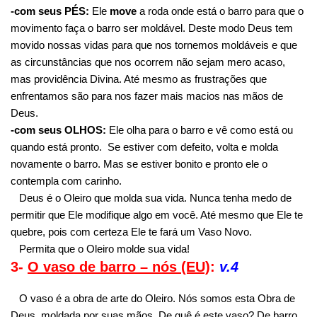
-com seus PÉS:
Ele
move
a roda onde está o barro para que o
movimento faça o barro ser moldável. Deste modo Deus tem
movido nossas vidas para que nos tornemos moldáveis e que
as circunstâncias que nos ocorrem não sejam mero acaso,
mas providência Divina. Até mesmo as frustrações que
enfrentamos são para nos fazer mais macios nas mãos de
Deus.
-com seus OLHOS:
Ele olha para o barro e vê como está ou
quando está pronto. Se estiver com defeito, volta e molda
novamente o barro. Mas se estiver bonito e pronto ele o
contempla com carinho.
Deus é o Oleiro que molda sua vida. Nunca tenha medo de
permitir que Ele modifique algo em você. Até mesmo que Ele te
quebre, pois com certeza Ele te fará um Vaso Novo.
Permita que o Oleiro molde sua vida!
3-
O vaso de barro – nós (EU)
:
v.4
O vaso é a obra de arte do Oleiro. Nós somos esta Obra de
Deus, moldada por suas mãos. De quê é este vaso? De barro,