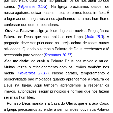
por isso Paulo dizia para não pensarmos de nós além do que
somos (
Filipenses 2.1-3
). Na Igreja precisamos descer de
nosso egoísmo, deixar nossos títulos e sermos todos irmãos. É
o lugar aonde chegamos e nos ajoelhamos para nos humilhar e
confessar que somos pecadores.
-Ouvir a Palavra:
a Igreja é um lugar de ouvir a Pregação da
Palavra de Deus que nos molda e nos limpa (
João 15.3
). A
pregação deve ser prioridade na Igreja acima de todas outras
atividades. Quando ouvimos a Palavra de Deus recebemos a fé
necessária para vencer (
Romanos 10.17
).
-Ser moldado:
ao ouvir a Palavra Deus nos molda e muda.
Muitas vezes o relacionamento com os irmãos também nos
molda (
Provérbios 27.17
). Nosso caráter, temperamento e
personalidade são moldados quando aprendemos a Palavra de
Deus na Igreja. Aqui também aprendemos a respeitar os
irmãos, autoridades, seguir princípios e normas que nos fazem
ser mais humildes.
Por isso Deus manda ir à Casa do Oleiro, que é a Sua Casa,
a Igreja, precisamos aprender a ser humildes, ouvir sua Palavra