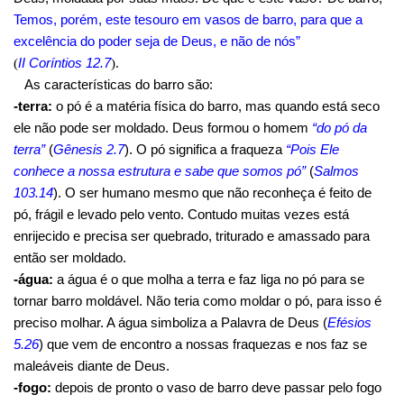
Temos, porém, este tesouro em vasos de barro, para que a
excelência do poder seja de Deus, e não de nós”
II Coríntios 12.7
(
)
.
As características do barro são:
-terra:
o pó é a matéria física do barro, mas quando está seco
ele não pode ser moldado. Deus formou o homem
“do pó da
terra”
(
Gênesis 2.7
). O pó significa a fraqueza
“Pois Ele
conhece a nossa estrutura e sabe que somos pó”
(
Salmos
103.14
). O ser humano mesmo que não reconheça é feito de
pó, frágil e levado pelo vento. Contudo muitas vezes está
enrijecido e precisa ser quebrado, triturado e amassado para
então ser moldado.
-água:
a água é o que molha a terra e faz liga no pó para se
tornar barro moldável. Não teria como moldar o pó, para isso é
preciso molhar. A água simboliza a Palavra de Deus (
Efésios
5.26
) que vem de encontro a nossas fraquezas e nos faz se
maleáveis diante de Deus.
-fogo:
depois de pronto o vaso de barro deve passar pelo fogo