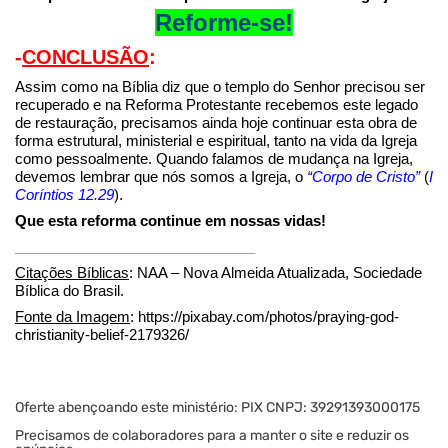
Reforme-se!
-
CONCLUSÃO
:
Assim como na Bíblia diz que o templo do Senhor precisou ser
recuperado e na Reforma Protestante recebemos este legado
de restauração, precisamos ainda hoje continuar esta obra de
forma estrutural, ministerial e espiritual, tanto na vida da Igreja
como pessoalmente. Quando falamos de mudança na Igreja,
devemos lembrar que nós somos a Igreja, o
“Corpo de Cristo”
(
I
Coríntios 12.29
).
Que esta reforma continue em nossas vidas!
______________________________
Citações Bíblicas
: NAA – Nova Almeida Atualizada, Sociedade
Bíblica do Brasil.
Fonte da Imagem
: https://pixabay.com/photos/praying-god-
christianity-belief-2179326/
Oferte abençoando este ministério: PIX CNPJ: 39291393000175
Precisamos de colaboradores para a manter o site e reduzir os