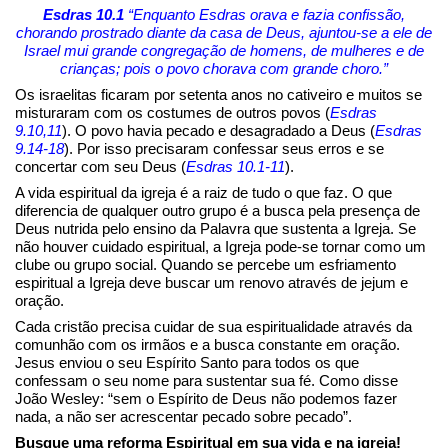
Esdras 10.1
“Enquanto Esdras orava e fazia confissão,
chorando prostrado diante da casa de Deus, ajuntou-se a ele de
Israel mui grande congregação de homens, de mulheres e de
crianças; pois o povo chorava com grande choro.”
Os israelitas ficaram por setenta anos no cativeiro e muitos se
misturaram com os costumes de outros povos (
Esdras
9.10,11
). O povo havia pecado e desagradado a Deus (
Esdras
9.14-18
). Por isso precisaram confessar seus erros e se
concertar com seu Deus (
Esdras 10.1-11
).
A vida espiritual da igreja é a raiz de tudo o que faz. O que
diferencia de qualquer outro grupo é a busca pela presença de
Deus nutrida pelo ensino da Palavra que sustenta a Igreja. Se
não houver cuidado espiritual, a Igreja pode-se tornar como um
clube ou grupo social. Quando se percebe um esfriamento
espiritual a Igreja deve buscar um renovo através de jejum e
oração.
Cada cristão precisa cuidar de sua espiritualidade através da
comunhão com os irmãos e a busca constante em oração.
Jesus enviou o seu Espírito Santo para todos os que
confessam o seu nome para sustentar sua fé. Como disse
João Wesley: “sem o Espírito de Deus não podemos fazer
nada, a não ser acrescentar pecado sobre pecado”.
Busque uma reforma Espiritual em sua vida e na igreja!