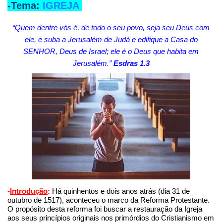
-Tema:
IGREJA
“Quem dentre vós é, de todo o seu povo, seja seu Deus com
ele, e suba a Jerusalém de Judá e edifique a Casa do
SENHOR, Deus de Israel; ele é o Deus que habita em
Jerusalém.”
Esdras 1.3
-
Introdução
:
Há quinhentos e dois anos atrás (dia 31 de
outubro de 1517), aconteceu o marco da Reforma Protestante.
O propósito desta reforma foi buscar a restauração da Igreja
aos seus princípios originais nos primórdios do Cristianismo em