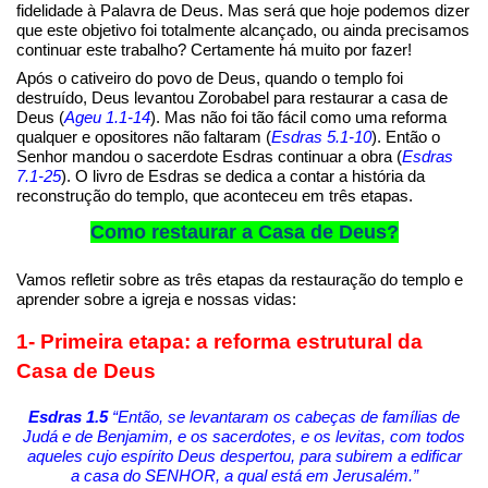
fidelidade à Palavra de Deus. Mas será que hoje podemos dizer
que este objetivo foi totalmente alcançado, ou ainda precisamos
continuar este trabalho? Certamente há muito por fazer!
Após o cativeiro do povo de Deus, quando o templo foi
destruído, Deus levantou Zorobabel para restaurar a casa de
Deus (
Ageu 1.1-14
). Mas não foi tão fácil como uma reforma
qualquer e opositores não faltaram (
Esdras 5.1-10
). Então o
Senhor mandou o sacerdote Esdras continuar a obra (
Esdras
7.1-25
). O livro de Esdras se dedica a contar a história da
reconstrução do templo, que aconteceu em três etapas.
Como restaurar a Casa de Deus?
Vamos refletir sobre as três etapas da restauração do templo e
aprender sobre a igreja e nossas vidas:
1- Primeira etapa: a reforma estrutural da
Casa de Deus
Esdras 1.5
“Então, se levantaram os cabeças de famílias de
Judá e de Benjamim, e os sacerdotes, e os levitas, com todos
aqueles cujo espírito Deus despertou, para subirem a edificar
a casa do SENHOR, a qual está em Jerusalém.”