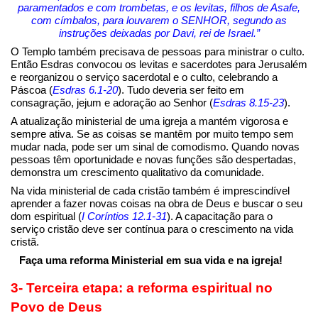
paramentados e com trombetas, e os levitas, filhos de Asafe,
com címbalos, para louvarem o S
ENHOR, segundo as
instruções deixadas por Davi, rei de Israel.
”
O Templo também precisava de pessoas para ministrar o culto.
Então Esdras convocou os levitas e sacerdotes para Jerusalém
e reorganizou o serviço sacerdotal e o culto, celebrando a
Páscoa (
Esdras 6.1-20
). Tudo deveria ser feito em
consagração, jejum e adoração ao Senhor (
Esdras 8.15-23
).
A atualização ministerial de uma igreja a mantém vigorosa e
sempre ativa. Se as coisas se mantêm por muito tempo sem
mudar nada, pode ser um sinal de comodismo. Quando novas
pessoas têm oportunidade e novas funções são despertadas,
demonstra um crescimento qualitativo da comunidade.
Na vida ministerial de cada cristão também é imprescindível
aprender a fazer novas coisas na obra de Deus e buscar o seu
dom espiritual (
I Coríntios 12.1-31
). A capacitação para o
serviço cristão deve ser contínua para o crescimento na vida
cristã.
Faça uma reforma Ministerial em sua vida e na igreja!
3- Terceira etapa: a reforma espiritual no
Povo de Deus