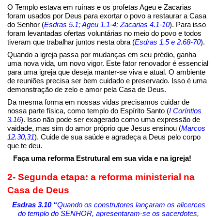
O Templo estava em ruínas e os profetas Ageu e Zacarias
foram usados por Deus para exortar o povo a restaurar a Casa
do Senhor (
Esdras 5.1; Ageu 1.1-4; Zacarias 4.1-10
). Para isso
foram levantadas ofertas voluntárias no meio do povo e todos
tiveram que trabalhar juntos nesta obra (
Esdras 1.5 e 2.68-70
).
Quando a igreja passa por mudanças em seu prédio, ganha
uma nova vida, um novo vigor. Este fator renovador é essencial
para uma igreja que deseja manter-se viva e atual. O ambiente
de reuniões precisa ser bem cuidado e preservado. Isso é uma
demonstração de zelo e amor pela Casa de Deus.
Da mesma forma em nossas vidas precisamos cuidar de
nossa parte física, como templo do Espírito Santo (
I Coríntios
3.16
). Isso não pode ser exagerado como uma expressão de
vaidade, mas sim do amor próprio que Jesus ensinou (
Marcos
12.30,31
). Cuide de sua saúde e agradeça a Deus pelo corpo
que te deu.
Faça uma reforma Estrutural em sua vida e na igreja!
2- Segunda etapa: a reforma ministerial na
Casa de Deus
Esdras 3.10 “
Quando os construtores lançaram os alicerces
do templo do S
ENHOR, apresentaram-se os sacerdotes,