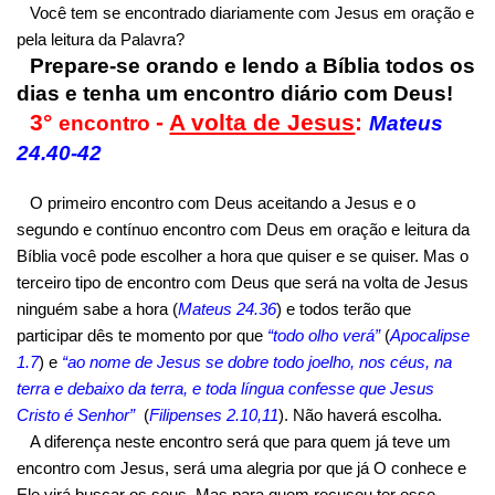
Você tem se encontrado diariamente com Jesus em oração e
pela leitura da Palavra?
Prepare-se orando e lendo a Bíblia todos os
dias e tenha um encontro diário com Deus!
3°
-
A volta de Jesus
:
encontro
Mateus
24.40-42
O primeiro encontro com Deus aceitando a Jesus e o
segundo e contínuo encontro com Deus em oração e leitura da
Bíblia você pode escolher a hora que quiser e se quiser. Mas o
terceiro tipo de encontro com Deus que será na volta de Jesus
ninguém sabe a hora (
Mateus 24.36
) e todos terão que
participar dês te momento por que
“todo olho verá”
(
Apocalipse
1.7
) e
“ao nome de Jesus se dobre todo joelho, nos céus, na
terra e debaixo da terra, e toda língua confesse que Jesus
Cristo é Senhor”
(
Filipenses 2.10,11
). Não haverá escolha.
A diferença neste encontro será que para quem já teve um
encontro com Jesus, será uma alegria por que já O conhece e
Ele virá buscar os seus. Mas para quem recusou ter esse