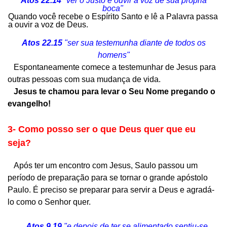
Atos 22.14
"ver o Justo e ouvir a voz de sua própria
boca"
Quando você recebe o Espírito Santo e lê a Palavra passa
a
ouvir a voz de Deus.
Atos 22.15
"ser sua testemunha diante de todos os
homens"
Espontaneamente comece a testemunhar de Jesus para
outras pessoas com sua mudança de vida.
Jesus te chamou para levar o Seu Nome pregando o
evangelho!
3- Como posso ser o que Deus quer que eu
seja?
Após ter um encontro com Jesus, Saulo passou um
período de preparação para se tornar o grande apóstolo
Paulo.
É preciso se preparar para servir a Deus e agradá-
lo como o Senhor quer.
Atos 9.19
"e depois de ter se alimentado sentiu-se