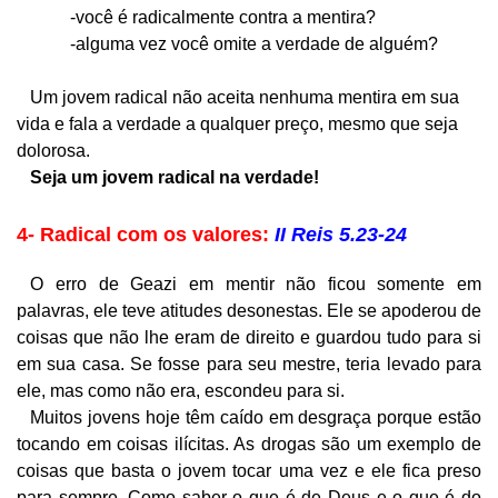
-você é radicalmente contra a mentira?
-alguma vez você omite a verdade de alguém?
Um jovem radical não aceita nenhuma mentira em sua
vida e fala a verdade a qualquer preço, mesmo que seja
dolorosa.
Seja um jovem radical na verdade!
4- Radical com os valores:
II Reis 5.23-24
O erro de Geazi em mentir não ficou somente em
palavras, ele teve atitudes desonestas. Ele se apoderou de
coisas que não lhe eram de direito e guardou tudo para si
em sua casa. Se fosse para seu mestre, teria levado para
ele, mas como não era, escondeu para si.
Muitos jovens hoje têm caído em desgraça porque estão
tocando em coisas ilícitas. As drogas são um exemplo de
coisas que basta o jovem tocar uma vez e ele fica preso
para sempre. Como saber o que é de Deus e o que é do