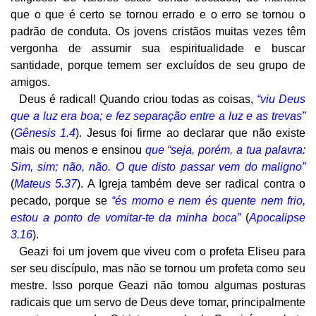
que o que é certo se tornou errado e o erro se tornou o
padrão de conduta. Os jovens cristãos muitas vezes têm
vergonha de assumir sua espiritualidade e buscar
santidade, porque temem ser excluídos de seu grupo de
amigos.
Deus é radical! Quando criou todas as coisas,
“viu Deus
que a luz era boa; e fez separação entre a luz e as trevas”
(
Gênesis 1.4
). Jesus foi firme ao declarar que não existe
mais ou menos e ensinou
que “seja, porém, a tua palavra:
Sim, sim; não, não. O que disto passar vem do maligno”
(
Mateus 5.37
). A Igreja também deve ser radical contra o
pecado, porque se
“és morno e nem és quente nem frio,
estou a ponto de vomitar-te da minha boca”
(
Apocalipse
3.16
).
Geazi foi um jovem que viveu com o profeta Eliseu para
ser seu discípulo, mas não se tornou um profeta como seu
mestre. Isso porque Geazi não tomou algumas posturas
radicais que um servo de Deus deve tomar, principalmente