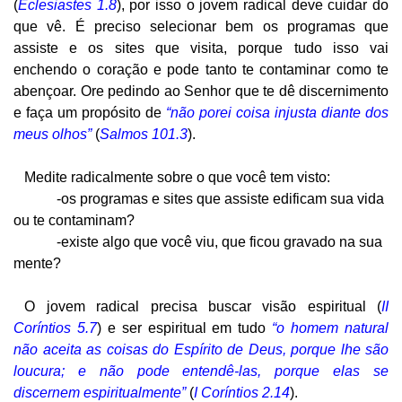
(
Eclesiastes 1.8
), por isso o jovem radical deve cuidar do
que vê. É preciso selecionar bem os programas que
assiste e os sites que visita, porque tudo isso vai
enchendo o coração e pode tanto te contaminar como te
abençoar. Ore pedindo ao Senhor que te dê discernimento
e faça um propósito de
“não porei coisa injusta diante dos
meus olhos”
(
Salmos 101.3
).
Medite radicalmente sobre o que você tem visto:
-os programas e sites que assiste edificam sua vida
ou te contaminam?
-existe algo que você viu, que ficou gravado na sua
mente?
O jovem radical precisa buscar visão espiritual (
II
Coríntios 5.7
) e ser espiritual em tudo
“o homem natural
não aceita as coisas do Espírito de Deus, porque lhe são
loucura; e não pode entendê-las, porque elas se
discernem espiritualmente”
(
I Coríntios 2.14
).