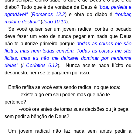
diabo? Tudo que é da vontade de Deus é
“boa, perfeita e
agradável”
(
Romanos 12.2
) e obra do diabo é
“roubar,
matar e destruir”
(
João 10.10
).
Se você quiser ser um jovem radical contra o pecado
deve fazer um voto de nunca pegar em nada que Deus
não te autorize primeiro porque
“todas as coisas me são
lícitas, mas nem todas convêm. Todas as coisas me são
lícitas, mas eu não me deixarei dominar por nenhuma
delas”
(
I Coríntios 6.12
). Nunca aceite nada ilícito ou
desonesto, nem se te pagarem por isso.
Então reflita se você está sendo radical no que toca:
-existe algo em seu poder, mas que não te
pertence?
-você ora antes de tomar suas decisões ou já pega
sem pedir a bênção de Deus?
Um jovem radical não faz nada sem antes pedir a