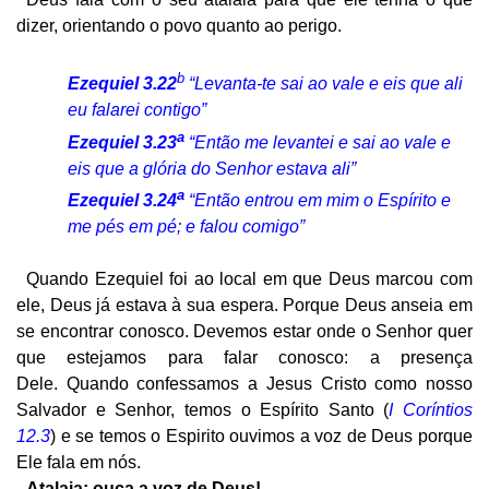
dizer, orientando o povo quanto ao perigo.
b
Ezequiel 3.22
“Levanta-te sai ao vale e eis que ali
eu falarei contigo”
a
Ezequiel 3.23
“Então me levantei e sai ao vale e
eis que a glória do Senhor estava ali”
a
Ezequiel 3.24
“Então entrou em mim o Espírito e
me pés em pé; e falou comigo”
Quando Ezequiel foi ao local em que Deus marcou com
ele, Deus já estava à sua espera. Porque Deus anseia em
se encontrar conosco. Devemos estar onde o Senhor quer
que estejamos para falar conosco: a presença
Dele. Quando confessamos a Jesus Cristo como nosso
Salvador e Senhor, temos o Espírito Santo (
I Coríntios
12.3
) e se temos o Espirito ouvimos a voz de Deus porque
Ele fala em nós.
Atalaia: ouça a voz de Deus!