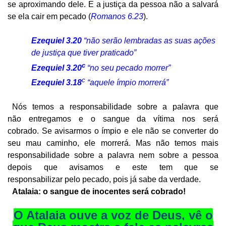
se aproximando dele. E a justiça da pessoa não a salvará
se ela cair em pecado (
Romanos 6.23
).
Ezequiel 3.20
“não serão lembradas as suas ações
de justiça que tiver praticado”
c
Ezequiel 3.20
“no seu pecado morrer”
c
Ezequiel 3.18
“aquele ímpio morrerá”
Nós temos a responsabilidade sobre a palavra que
não entregamos e o sangue da vítima nos será
cobrado. Se avisarmos o ímpio e ele não se converter do
seu mau caminho, ele morrerá. Mas não temos mais
responsabilidade sobre a palavra nem sobre a pessoa
depois que avisamos e este tem que se
responsabilizar pelo pecado, pois já sabe da verdade.
Atalaia: o sangue de inocentes será cobrado!
O Atalaia ouve a voz de Deus, vê o