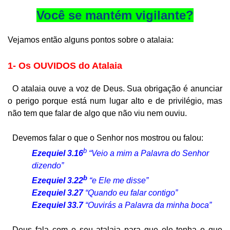
Você se mantém vigilante?
Vejamos então alguns pontos sobre o atalaia:
1- Os OUVIDOS do Atalaia
O atalaia ouve a voz de Deus. Sua obrigação é anunciar
o perigo porque está num lugar alto e de privilégio, mas
não tem que falar de algo que não viu nem ouviu.
Devemos falar o que o Senhor nos mostrou ou falou:
b
Ezequiel 3.16
“Veio a mim a Palavra do Senhor
dizendo”
b
Ezequiel 3.22
“e Ele me disse”
Ezequiel 3.27
“Quando eu falar contigo”
Ezequiel 33.7
“Ouvirás a Palavra da minha boca”
Deus fala com o seu atalaia para que ele tenha o que