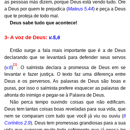
as pessoas más dizem, porque Deus está vendo tudo. Ore
a Deus por quem te prejudica (
Mateus 5.44
) e peça a Deus
que te proteja de todo mal.
Deus sabe tudo que acontece!
3- A voz de Deus:
v.5,6
Então surge a fala mais importante que é a de Deus
declarando que se levantará para defender seus servos
[1]
(
v.6
)
. O salmista declara a promessa de Deus em se
levantar e fazer justiça. O texto faz uma diferença entre
Deus e os perversos. As palavras de Deus são boas e
puras, por isso o salmista prefere esquecer as palavras de
afronta do inimigo e pegar-se à Palavra de Deus.
Não perca tempo ouvindo coisas que não edificam.
Deus tem tantas coisas boas reveladas para sua vida, que
nem se comparam com tudo que você já viu ou ouviu (
II
Coríntios 2.9
). Deus tem promessas grandiosas para a sua
vida que superam muito todo sofrimento que já possa ter