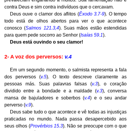
contra Deus e sim contra indivíduos que o cercavam.
Deus ouve o clamor dos aflitos (
Êxodo 3.7-9
). O tempo
todo está de olhos abertos para ver o que acontece
conosco (
Salmos 121.3,4
). Suas mãos estão estendidas
para quem pede socorro ao Senhor (
Isaías 59.1
).
Deus está ouvindo o seu clamor!
2- A voz dos perversos:
v.4
Em um segundo momento, o salmista representa a fala
dos perversos (
v.5
). O texto descreve claramente as
pessoas más. Suas palavras falsas (
v.3
), o coração
dividido entre a bondade e a maldade (
v.3
), conversa
mansa de bajuladores e soberbos (
v.4
) e o seu andar
perverso (
v.9
).
Deus sabe tudo o que acontece e vê todas as injustiças
praticadas no mundo. Nada passa desapercebido aos
seus olhos (
Provérbios 15.3
). Não se preocupe com o que