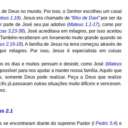
nça de Deus no mundo. Por isso, o Senhor escolheu um casal
teus 1.18
). Jesus era chamado de
“filho de Davi”
por ser da
r parte de José seu pai adotivo (
Mateus 1.1-17
), como por
cas 3.23-38
). José acreditava em milagres, por isso aceitou
. Também receberam um livramento muito grande quando se
us 2.16-18
). A família de Jesus na terra começou através de
or milagres. Por isso, Jesus é especialista em coisas
os os dias e muitos pensam e desistir, como José (
Mateus
mpossível para nos ajudar a manter nossa família. Aquilo que
s, somente Deus pode realizar. Peça a Deus que realize
ês já passaram outras situações muito difíceis e venceram.
ez.
us 2.1
s se encontraram diante do supremo Pastor (
I Pedro 5.4
) e