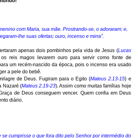
 mundo!
menino com Maria, sua mãe. Prostrando-se, o adoraram; e,
egaram-lhe suas ofertas: ouro, incenso e mirra”.
ofertaram apenas dois pombinhos pela vida de Jesus (
Lucas
 os reis magos levarem ouro para servir como fonte de
ara um recém-nascido da época, pois o incenso era usado
ger a pele do bebê.
milagre de Deus. Fugiram para o Egito (
Mateus 2.13-15
) e
a Nazaré (
Mateus 2.19-23
). Assim como muitas famílias hoje
 Graça de Deus conseguem vencer. Quem confia em Deus
nto diário.
e se cumprisse o que fora dito pelo Senhor por intermédio do