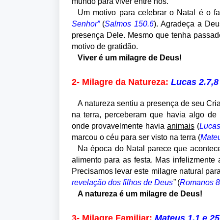
mundo para viver entre nós.
Um motivo para celebrar o Natal é o f
Senhor”
(
Salmos 150.6
). Agradeça a Deu
presença Dele. Mesmo que tenha passado 
motivo de gratidão.
Viver é um milagre de Deus!
2- Milagre da Natureza:
Lucas 2.7,8
A natureza sentiu a presença de seu Cri
na terra, perceberam que havia algo de
onde provavelmente havia
animais
(
Lucas
marcou o céu para ser visto na terra (
Mateu
Na época do Natal parece que acontece 
alimento para as festa. Mas infelizmente
Precisamos levar este milagre natural pa
revelação dos filhos de Deus
”
(
Romanos 8
A natureza é um milagre de Deus!
3- Milagre Familiar:
Mateus 1.1 e 25