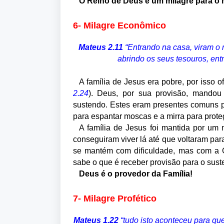
O Reino de Deus é um milagre para o
6- Milagre Econômico
Mateus 2.11
“Entrando na casa, viram o 
abrindo os seus tesouros, entr
A família de Jesus era pobre, por isso 
2.24
). Deus, por sua provisão, mandou
sustendo. Estes eram presentes comuns p
para espantar moscas e a mirra para prote
A família de Jesus foi mantida por um 
conseguiram viver lá até que voltaram par
se mantém com dificuldade, mas com a
sabe o que é receber provisão para o suste
Deus é o provedor da Família!
7- Milagre Profético
Mateus 1.22
“tudo isto aconteceu para qu