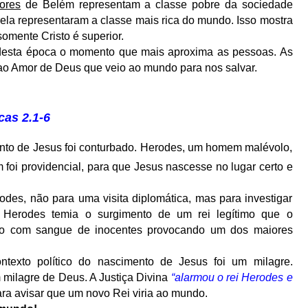
ores
de Belém representam a classe pobre da sociedade
la representaram a classe mais rica do mundo. Isso mostra
omente Cristo é superior.
z desta época o momento que mais aproxima as pessoas. As
 ao Amor de Deus que veio ao mundo para nos salvar.
cas 2.1-6
ento de Jesus foi conturbado. Herodes, um homem malévolo,
foi providencial, para que Jesus nascesse no lugar certo e
es, não para uma visita diplomática, mas para investigar
e Herodes temia o surgimento de um rei legítimo que o
ino com sangue de inocentes provocando um dos maiores
ntexto político do nascimento de Jesus foi um milagre.
m milagre de Deus. A Justiça Divina
“alarmou o rei Herodes e
ara avisar que um novo Rei viria ao mundo.