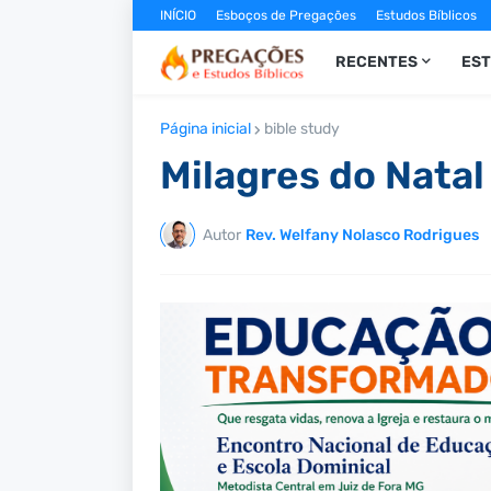
INÍCIO
Esboços de Pregações
Estudos Bíblicos
RECENTES
ES
Página inicial
bible study
Milagres do Natal
Autor
Rev. Welfany Nolasco Rodrigues