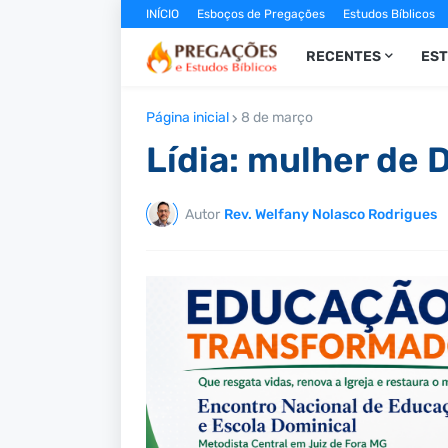
INÍCIO
Esboços de Pregações
Estudos Bíblicos
RECENTES
ES
Página inicial
8 de março
Lídia: mulher de 
Autor
Rev. Welfany Nolasco Rodrigues