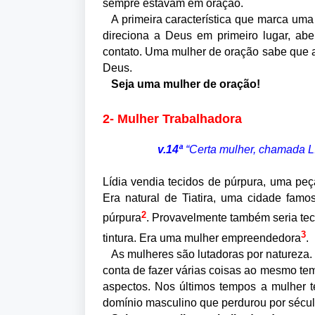
sempre estavam em oração.
A primeira característica que marca um
direciona a Deus em primeiro lugar, abe
contato. Uma mulher de oração sabe que a
Deus.
Seja uma mulher de oração!
2- Mulher Trabalhadora
v.14ª
“Certa mulher, chamada Lí
Lídia vendia tecidos de púrpura, uma peç
Era natural de Tiatira, uma cidade famo
2
púrpura
. Provavelmente também seria tece
3
tintura. Era uma mulher empreendedora
.
As mulheres são lutadoras por natureza
conta de fazer várias coisas ao mesmo te
aspectos. Nos últimos tempos a mulher
domínio masculino que perdurou por sécul