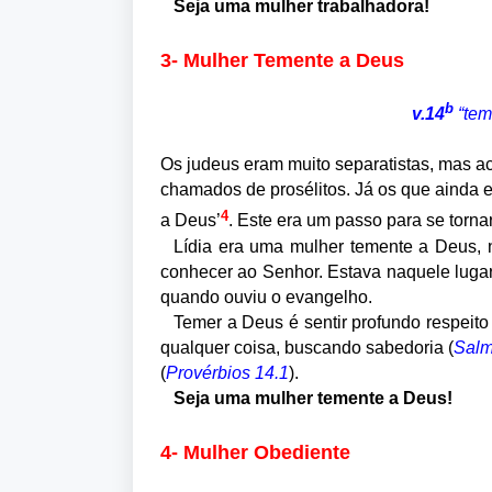
Seja uma mulher trabalhadora!
3- Mulher Temente a Deus
b
v.14
“tem
Os judeus eram muito separatistas, mas a
chamados de prosélitos. Já os que ainda
4
a Deus’
. Este era um passo para se torn
Lídia era uma mulher temente a Deus, 
conhecer ao Senhor. Estava naquele luga
quando ouviu o evangelho.
Temer a Deus é sentir profundo respeito
qualquer coisa, buscando sabedoria (
Salm
(
Provérbios 14.1
).
Seja uma mulher temente a Deus!
4- Mulher Obediente