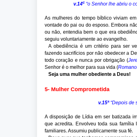
c
v.14
“o Senhor lhe abriu o c
As mulheres do tempo bíblico viviam e
vontade do pai ou do esposo. Embora não 
ou não, entendia bem o que era obediênc
seguiu voluntariamente ao evangelho.
A obediência é um critério para ser 
fazendo sacrifícios por não obedecer a De
todo coração e nunca por obrigação (
Jer
Senhor é o melhor para sua vida (
Romanos
Seja uma mulher obediente a Deus!
5- Mulher Comprometida
v.15ª
“Depois de s
A disposição de Lídia em ser batizada 
que acredita. Envolveu toda sua família
familiares. Assumiu publicamente sua fé.