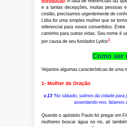
Introdução
:
A falta de referenciais faz q
e a tantas decepções, muitas pessoas e
cristão, precisamos urgentemente de con
Lídia foi uma simples mulher que se torno
referencial para novos convertidos. Entr
caminho para outras vidas. Seu nome é um
1
por causa de seu fundador Lydos
.
Como ser 
Vejamos algumas características de uma mu
1- Mulher de Oração
v.13
“No sábado, saímos da cidade para j
assentando-nos, falamos à
Quando o apóstolo Paulo foi pregar em Fi
mulheres buscar água no rio, ali també