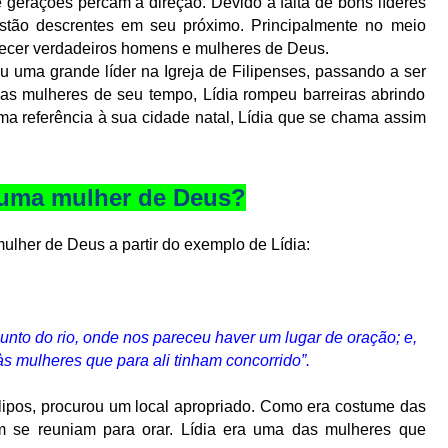
ue gerações percam a direção. Devido à falta de bons líderes
stão descrentes em seu próximo. Principalmente no meio
hecer verdadeiros homens e mulheres de Deus.
u uma grande líder na Igreja de Filipenses, passando a ser
e as mulheres de seu tempo, Lídia rompeu barreiras abrindo
a referência à sua cidade natal, Lídia que se chama assim
uma mulher de Deus?
lher de Deus a partir do exemplo de Lídia:
unto do rio, onde nos pareceu haver um lugar de oração; e,
s mulheres que para ali tinham concorrido”.
lipos, procurou um local apropriado. Como era costume das
m se reuniam para orar. Lídia era uma das mulheres que