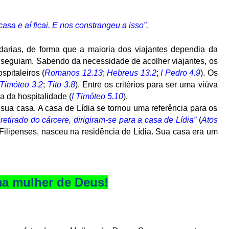
asa e aí ficai. E nos constrangeu a isso”.
arias, de forma que a maioria dos viajantes dependia da
seguiam. Sabendo da necessidade de acolher viajantes, os
spitaleiros (
Romanos 12.13
;
Hebreus 13.2
;
I Pedro 4.9
). Os
 Timóteo 3.2
;
Tito 3.8
). Entre os critérios para ser uma viúva
ca da hospitalidade (
I Timóteo 5.10
).
 sua casa. A casa de Lídia se tornou uma referência para os
 retirado do cárcere, dirigiram-se para a casa de Lídia”
(
Atos
 Filipenses, nasceu na residência de Lídia. Sua casa era um
a mulher de Deus!