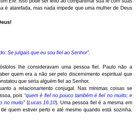
 Ele. Isso pode ser feito ao compartilhar sua fé com suas
na é atarefada, mas nada impede que uma mulher de Deus
Deus!
do: Se julgais que eu sou fiel ao Senhor”.
óstolos lhe consideravam uma pessoa fiel. Paulo não a
aber quem era a não ser pelo discernimento espiritual que
onstatou que seria alguém fiel ao Senhor.
anto a relacionamento conjugal. Nas mínimas coisas se
essoa, pois
“quem é fiel no pouco também é fiel no muito; e
o no muito”
(
Lucas 16.10
). Uma pessoa fiel é a mesma em
 de quem estiver perto e até mesmo quando está sozinha.