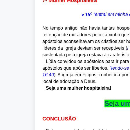
7- Mulher Hospitaleira
c
v.15
“entrai em minha c
No tempo antigo não havia tantas hosped
recepção de moradores pelo caminho que 
apóstolos aconselhavam os cristãos ser ho
líderes da igreja deviam ser receptíveis (
I
sustentada pela igreja estava a caraterísti
Lídia convidou os apóstolos para ir para
apóstolos que após ser libertos,
“tendo-se
16.40
).
A igreja em Filipos, conhecida por
local de adoração a Deus.
Seja uma mulher hospitaleira!
Seja um
CONCLUSÃO