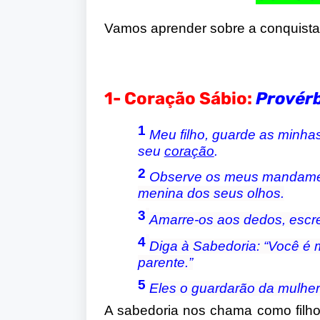
Vamos aprender sobre a conquista
1- Coração Sábio:
Provérb
1
Meu filho, guarde as minh
seu
coração
.
2
Observe os meus mandamen
menina dos seus olhos.
3
Amarre-os aos dedos, escr
4
Diga à Sabedoria: “Você é 
parente.”
5
Eles o guardarão da mulher 
A sabedoria nos chama como filh