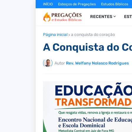
INÍCIO
Esboços de Pregações
Estudos Bíblicos
RECENTES
ES
Página inicial
a conquista do coração
A Conquista do C
Autor
Rev. Welfany Nolasco Rodrigues