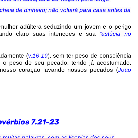
heia de dinheiro; não voltará para casa antes da
mulher adúltera seduzindo um jovem e o perigo
xando claro suas intenções e sua
“astúcia no
adamente (
v.16-19
), sem ter peso de consciência
r o peso de seu pecado, tendo já acostumado.
 nosso coração lavando nossos pecados (
João
ovérbios 7.21-23
 muitas palavras, com as lisonjas dos seus