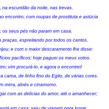
, na escuridão da noite, nas trevas.
ao encontro, com roupas de prostituta e astúcia
a; os seus pés não param em casa.
s praças, espreitando por todos os cantos.
eijou; e com o maior descaramento lhe disse:
fícios pacíficos; hoje paguei os meus votos.
ro; vim procurá-lo, e agora o encontrei!
a cama, de linho fino do Egito, de várias cores.
om mirra, aloés e cinamomo.
ar com as delícias do amor, até o amanhecer;
está em casa; saiu de viagem para longe.