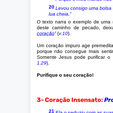
20
Levou consigo uma bolsa c
lua cheia.”
O texto narra o exemplo de uma 
deste caminho de pecado, dei
coração
”
(
v.10
).
Um coração impuro age premedit
porque não consegue mais senti
Somente Jesus pode purificar o
1.29
).
Purifique o seu coração!
3- Coração Insensato:
Pr
21
Ela o seduziu com as suas