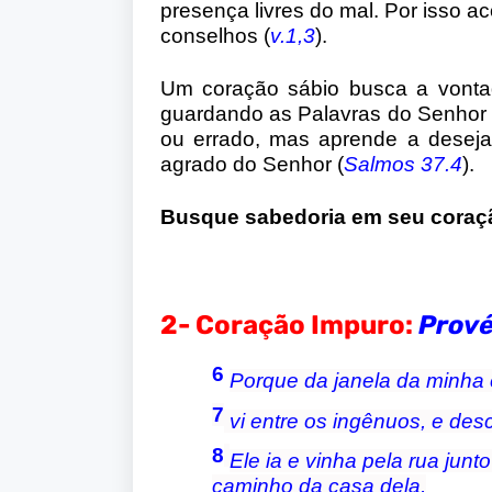
presença livres do mal. Por isso a
conselhos (
v.1,3
).
Um coração sábio busca a vonta
guardando as Palavras do Senhor
ou errado, mas aprende a deseja
agrado do Senhor (
Salmos 37.4
).
Busque sabedoria em seu coraç
2- Coração Impuro:
Prové
6
Porque da janela da minha 
7
vi entre os ingênuos, e desc
8
Ele ia e vinha pela rua jun
caminho da casa dela,