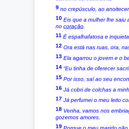
9
no crepúsculo, ao anoitecer
10
Eis que a mulher lhe saiu 
no
coração
.
11
É espalhafatosa e inquiet
12
Ora está nas ruas, ora, na
13
Ela agarrou o jovem e o b
14
“Eu tinha de oferecer sacri
15
Por isso, saí ao seu encont
16
Já cobri de colchas a minh
17
Já perfumei o meu leito c
18
Venha, vamos nos embriag
gozemos amores.
19
Porque o meu marido não 