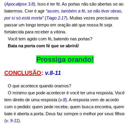
(
Apocalipse 3.8
). Isso é ter fé. As portas não são abertas se ao
batermos. Crer é agir
“assim, também a fé, se não tiver obras,
por si só está morta
”
(
Tiago 2.17
). Muitas vezes precisamos
passar um longo tempo em oração até que nossa fé seja
fortalecida para receber a vitória.
Você tem agido com fé, batendo nas portas?
Bata na porta com fé que se abrirá!
Prossiga orando!
CONCLUSÃO
:
v.8-11
O que acontece quando oramos?
O mínimo que pode acontecer é você ter uma resposta. Você
tem direito de uma resposta (
v.8
). A resposta vem de acordo
com o pedido: quem pede recebe, quem busca encontra, quem
bate é aberta a porta. Deus faz sempre o melhor por seus filhos
(
v. 9-11
).