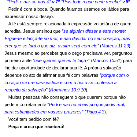
a
a
“Pedi, e dar-se-vos-á”
v.7
“Pois todo o que pede recebe”
v.8
Pedir é com a boca. Quando falamos usamos os lábios para
expressar nosso desejo.
A fé está sempre relacionada à expressão voluntária de quem
acredita. Jesus ensinou que
“se alguém disser a este monte:
Ergue-te e lança-te no mar, e não duvidar no seu coração, mas
crer que se fará o que diz, assim será com ele
”
(
Marcos 11.23
).
Jesus mesmo ao perceber que o cego precisava ver, perguntou
primeiro a ele
“que queres que eu te faça?
”
(
Marcos 10.51
) para
lhe dar oportunidade de declarar sua fé. A própria salvação
depende do ato de afirmar sua fé com palavras
“porque com o
coração se crê para justiça e com a boca se confessa a
respeito da salvação
”
(
Romanos 10.9,10
).
Muitas pessoas não conseguem o que querem porque não
pedem corretamente "
Pedi e não recebeis porque pedis mal,
para esbanjardes em vossos prazeres”
(
Tiago 4.3
).
Você tem pedido com fé?
Peça e creia que receberá!