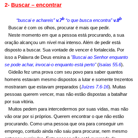
2-
Buscar – encontrar
b
b
“buscai e achareis”
v.7
“o que busca encontra”
v.8
Buscar é com os olhos, procurar é mais que pedir.
Neste momento em que a pessoa está procurando, a sua
oração alcançou um nível mai intenso. Além de pedir está
disposto a buscar. Sua vontade de vencer é fortalecida. Por
isso a Palavra de Deus ensina a
"Buscai ao Senhor enquanto
se pode achar, invocai-o enquanto está perto"
(
Isaías 55.6
).
Gideão fez uma prova com seu povo para saber quantos
homens estavam mesmo dispostos a lutar e somente trezentos
mostraram que estavam preparados (
Juízes 7.6-16
). Muitas
pessoas querem vencer, mas não estão dispostas a batalhar
por sua vitória.
Muitos pedem para intercedermos por suas vidas, mas não
vão orar por si próprios. Querem encontrar o que não estão
procurando. Como uma pessoa que ora para conseguir um
emprego, contudo ainda não saiu para procurar, nem mesmo