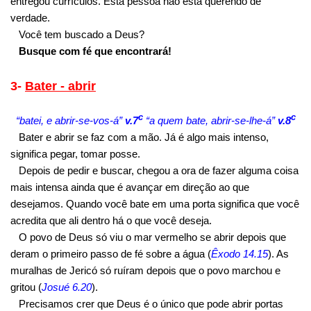
entregou currículos. Esta pessoa não está querendo de
verdade.
Você tem buscado a Deus?
Busque com fé que encontrará!
3-
Bater - abrir
c
c
“batei, e abrir-se-vos-á”
v.7
“a quem bate, abrir-se-lhe-á”
v.8
Bater e abrir se faz com a mão. Já é algo mais intenso,
significa pegar, tomar posse.
Depois de pedir e buscar, chegou a ora de fazer alguma coisa
mais intensa ainda que é avançar em direção ao que
desejamos. Quando você bate em uma porta significa que você
acredita que ali dentro há o que você deseja.
O povo de Deus só viu o mar vermelho se abrir depois que
deram o primeiro passo de fé sobre a água (
Êxodo 14.15
). As
muralhas de Jericó só ruíram depois que o povo marchou e
gritou (
Josué 6.20
).
Precisamos crer que Deus é o único que pode abrir portas