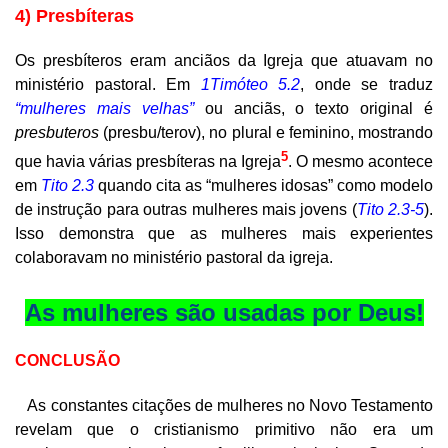
4) Presbíteras
Os presbíteros eram anciãos da Igreja que atuavam no
ministério pastoral. Em
1Timóteo 5.2
, onde se traduz
“mulheres mais velhas”
ou anciãs, o texto original é
presbuteros
(
presbu/terov
), no plural e feminino, mostrando
5
que havia várias presbíteras na Igreja
. O mesmo acontece
em
Tito 2.3
quando cita as “mulheres idosas” como modelo
de instrução para outras mulheres mais jovens (
Tito 2.3-5
).
Isso demonstra que as mulheres mais experientes
colaboravam no ministério pastoral da igreja.
As mulheres são usadas por Deus!
CONCLUSÃO
As constantes citações de mulheres no Novo Testamento
revelam que o cristianismo primitivo não era um