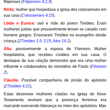
filipenses (
Filipenses 4.2,3
).
Ninfa:
mulher que hospedava a igreja dos colossenses em
sua casa (
Colossenses 4.15
).
Lóide e Eunice:
avó e mãe do jovem Timóteo. Eram
mulheres judias que provavelmente teriam se casado com
homens gregos. Ensinaram Timóteo no evangelho desde
criança (
2Timóteo 1.5; 3.15; Atos 16.1
).
Áfia:
possivelmente a esposa de Filemom. Mulher
hospitaleira, que recebeu cristãos em sua casa. O
destaque de sua citação demonstra que era uma mulher
influente e colaboradora do ministério de Paulo (
Filemom
2
).
Cláudia:
Possível companheira de prisão do apóstolo
(
2Timóteo 4.21
).
Estas dezenove mulheres citadas na igreja do Novo
Testamento revelam que a presença feminina era
marcante exercendo liderança no meio dos apóstolos. Mas