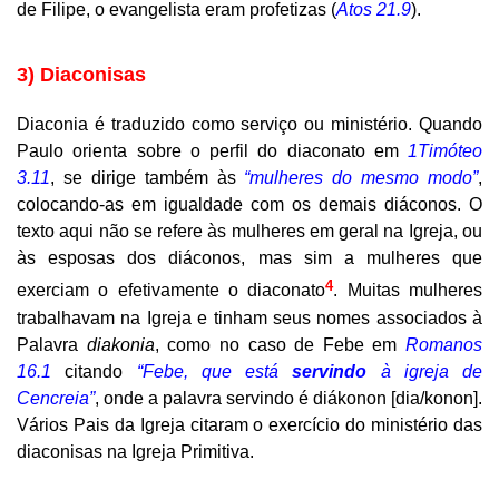
de Filipe, o evangelista eram profetizas (
Atos 21.9
).
3) Diaconisas
Diaconia é traduzido como serviço ou ministério. Quando
Paulo orienta sobre o perfil do diaconato em
1Timóteo
3.11
, se dirige também às
“mulheres do mesmo modo”
,
colocando-as em igualdade com os demais diáconos. O
texto aqui não se refere às mulheres em geral na Igreja, ou
às esposas dos diáconos, mas sim a mulheres que
4
exerciam o efetivamente o diaconato
. Muitas mulheres
trabalhavam na Igreja e tinham seus nomes associados à
Palavra
diakonia
, como no caso de Febe em
Romanos
16.1
citando
“Febe, que está
servindo
à igreja de
Cencreia”
, onde a palavra servindo é diákonon [
dia/konon
].
Vários Pais da Igreja citaram o exercício do ministério das
diaconisas na Igreja Primitiva.