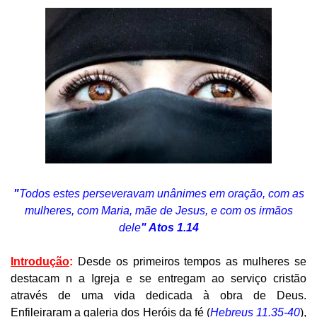
"
Todos estes perseveravam unânimes em oração, com as
mulheres, com Maria, mãe de Jesus, e com os irmãos
dele
" Atos 1.14
Introdução
:
Desde os primeiros tempos as mulheres se
destacam n a Igreja e se entregam ao serviço cristão
através de uma vida dedicada à obra de Deus.
Enfileiraram a galeria dos Heróis da fé (
Hebreus 11.35-40
),