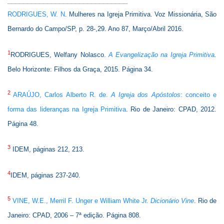
______________________________
RODRIGUES, W. N
. Mulheres na Igreja Primitiva. Voz Missionária, São
Bernardo do Campo/SP, p. 28-,29. Ano 87, Março/Abril 2016.
1
RODRIGUES, Welfany Nolasco.
A Evangelização na Igreja Primitiva
.
Belo Horizonte: Filhos da Graça, 2015. Página 34.
2
ARAÚJO, Carlos Alberto R. de.
A Igreja dos Apóstolos
: conceito e
forma das lideranças na Igreja Primitiva
. Rio de Janeiro: CPAD, 2012.
Página 48.
3
IDEM, páginas 212, 213.
4
IDEM, páginas 237-240.
5
VINE, W.E., Merril F. Unger e William White Jr.
Dicionário Vine
. Rio de
Janeiro: CPAD, 2006 – 7ª edição. Página 808.