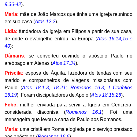
9.36-42
).
Maria:
mãe de João Marcos que tinha uma igreja reunindo
em sua casa (
Atos 12.2
).
Lídia:
fundadora da Igreja em Filipos a partir de sua casa,
de onde o evangelho entrou na Europa (
Atos 16.14,15 e
40
);
Dâmaris:
se converteu ouvindo o apóstolo Paulo no
areópago em Atenas (
Atos 17.34
).
Priscila:
esposa de Áquila, fazedora de tendas com seu
marido e companheiros de viagens missionárias com
Paulo (
Atos 18.1-3, 18-21; Romanos 16.3; I Coríntios
16.19
). Foram discipuladores de Apolo (
Atos 18.18,26
).
Febe:
mulher enviada para servir a Igreja em Cencreia,
considerada diaconisa (
Romanos 16.1
). Foi uma
mensageira que levou a carta de Paulo aos Romanos.
Maria:
uma cristã em Roma elogiada pelo serviço prestado
aos apóstolos (
Romanos 16.6
).