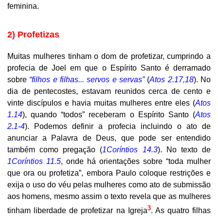
feminina.
2) Profetizas
Muitas mulheres tinham o dom de profetizar, cumprindo a
profecia de Joel em que o Espírito Santo é derramado
sobre
“filhos e filhas... servos e servas”
(
Atos 2.17,18
). No
dia de pentecostes, estavam reunidos cerca de cento e
vinte discípulos e havia muitas mulheres entre eles (
Atos
1.14
), quando “todos” receberam o Espírito Santo (
Atos
2.1-4
). Podemos definir a profecia incluindo o ato de
anunciar a Palavra de Deus, que pode ser entendido
também como pregação (
1Coríntios 14.3
). No texto de
1Coríntios 11.5
, onde há orientações sobre “toda mulher
que ora ou profetiza”, embora Paulo coloque restrições e
exija o uso do véu pelas mulheres como ato de submissão
aos homens, mesmo assim o texto revela que as mulheres
3
tinham liberdade de profetizar na Igreja
. As quatro filhas