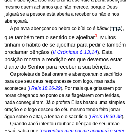
mesmo quem achamos que não merece, porque Deus
julgará se a pessoa está aberta a receber ou não e nos
abençoará.
בָּרַך
)
,
A palavra abençoar do hebraico bíblico é
bãrak
(
1
que também tem o sentido de ajoelhar
. Muitos
tinham o hábito de se ajoelhar para pedir e também
proclamar bênçãos (
II Crônicas 6.13,14
). Esta
posição mostra a rendição em que devemos estar
diante do Senhor para receber a sua bênção.
Os profetas de Baal oraram e abençoaram o sacrifício
para que seu deus respondesse com fogo, mas nada
aconteceu (
I Reis 18.26-29
). Por mais que gritassem por
horas chegando ao ponto de se flagelarem com feridas,
nada conseguiram. Já o profeta Elias bastou uma simples
oração e o fogo desceu do céu mesmo tendo feito jorrar
água sobre o altar, a lenha e o sacrifício (
I Reis 18.30-38
).
Quando Jacó intentou roubar a bênção de seu irmão
Esaú, sabia que
“porventura meu pai me apalpará e serei