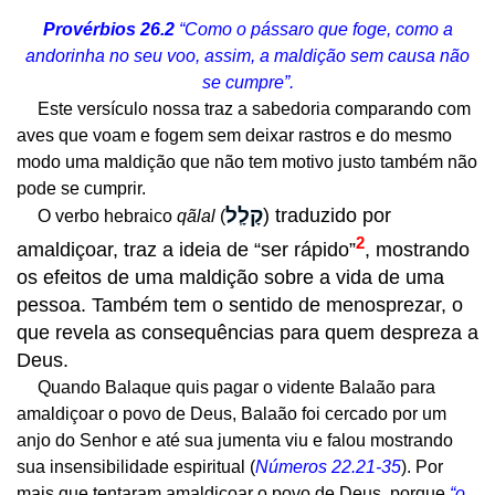
Provérbios 26.2
“Como o pássaro que foge, como a
andorinha no seu voo, assim, a maldição sem causa não
se cumpre”.
Este versículo nossa traz a sabedoria comparando com
aves que voam e fogem sem deixar rastros e do mesmo
modo uma maldição que não tem motivo justo também não
pode se cumprir.
קָלָֽל
) traduzido por
O verbo hebraico
qãlal
(
2
amaldiçoar, traz a ideia de “ser rápido”
, mostrando
os efeitos de uma maldição sobre a vida de uma
pessoa. Também tem o sentido de menosprezar, o
que revela as consequências para quem despreza a
Deus.
Quando Balaque quis pagar o vidente Balaão para
amaldiçoar o povo de Deus, Balaão foi cercado por um
anjo do Senhor e até sua jumenta viu e falou mostrando
sua insensibilidade espiritual (
Números 22.21-35
). Por
mais que tentaram amaldiçoar o povo de Deus, porque
“o