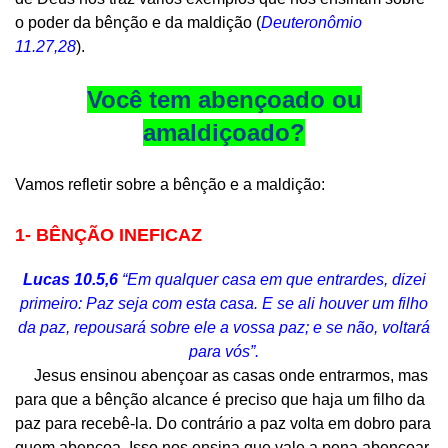
o poder da bênção e da maldição (
Deuteronômio
11.27,28
).
Você tem abençoado ou
amaldiçoado?
Vamos refletir sobre a bênção e a maldição:
1- BÊNÇÃO INEFICAZ
Lucas 10.5,6
“Em qualquer casa em que entrardes, dizei
primeiro: Paz seja com esta casa. E se ali houver um filho
da paz, repousará sobre ele a vossa paz; e se não, voltará
para vós”.
Jesus ensinou abençoar as casas onde entrarmos, mas
para que a bênção alcance é preciso que haja um filho da
paz para recebê-la. Do contrário a paz volta em dobro para
quem abençoa. Isso nos ensina que vale a pena abençoar