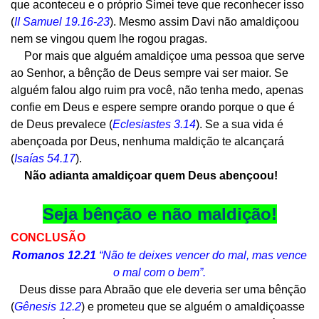
que aconteceu e o próprio Simei teve que reconhecer isso
(
II Samuel 19.16-23
). Mesmo assim Davi não amaldiçoou
nem se vingou quem lhe rogou pragas.
Por mais que alguém amaldiçoe uma pessoa que serve
ao Senhor, a bênção de Deus sempre vai ser maior. Se
alguém falou algo ruim pra você, não tenha medo, apenas
confie em Deus e espere sempre orando porque o que é
de Deus prevalece (
Eclesiastes 3.14
). Se a sua vida é
abençoada por Deus, nenhuma maldição te alcançará
(
Isaías 54.17
).
Não adianta amaldiçoar quem Deus abençoou!
Seja bênção e não maldição!
CONCLUSÃO
Romanos 12.21
“Não te deixes vencer do mal, mas vence
o mal com o bem”.
Deus disse para Abraão que ele deveria ser uma bênção
(
Gênesis 12.2
) e prometeu que se alguém o amaldiçoasse