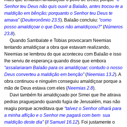
Senhor teu Deus não quis ouvir a Balaão, antes trocou-te a
maldição em bênção; porquanto o Senhor teu Deus te
amava”
(
Deuteronômio 23.5
). Balaão concluiu:
“como
posso amaldiçoar o que Deus não amaldiçoou?”
(
Números
23.8
).
Quando Sambalate e Tobias provocaram Neemias
tentando amaldiçoar a obra que estavam realizando,
Neemias se lembrou do que aconteceu com Balaão e isso
lhe serviu de esperança quando disse que embora
“assalariaram Balaão para os amaldiçoar; contudo o nosso
Deus converteu a maldição em benção”
(
Neemias 13.2
). A
obra continuou e ninguém conseguiu amaldiçoar porque a
mão de Deus estava com eles (
Neemias 2.8
).
Davi também foi amaldiçoado por Simei que lhe atirava
pedras praguejando quando fugia de Jerusalém, mas não
reagiu porque acreditava que
“talvez o Senhor olhará para
a minha aflição e o Senhor me pagará com bem sua
maldição deste dia”
(
II Samuel 16.12
). Foi justamente o