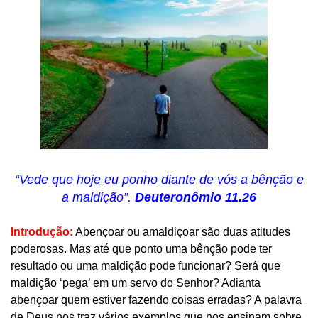
“Vede que hoje eu ponho diante de vós a bênção e
a maldição”.
Deuteronômio 11.26
Introdução:
Abençoar ou amaldiçoar são duas atitudes
poderosas. Mas até que ponto uma bênção pode ter
resultado ou uma maldição pode funcionar? Será que
maldição ‘pega’ em um servo do Senhor? Adianta
abençoar quem estiver fazendo coisas erradas? A palavra
de Deus nos traz vários exemplos que nos ensinam sobre