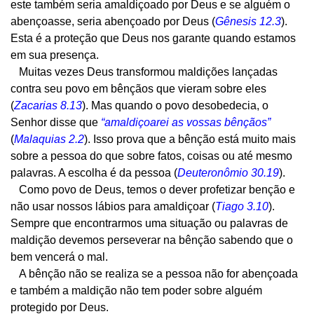
este também seria amaldiçoado por Deus e se alguém o
abençoasse, seria abençoado por Deus (
Gênesis 12.3
).
Esta é a proteção que Deus nos garante quando estamos
em sua presença.
Muitas vezes Deus transformou maldições lançadas
contra seu povo em bênçãos que vieram sobre eles
(
Zacarias 8.13
). Mas quando o povo desobedecia, o
Senhor disse que
“amaldiçoarei as vossas bênçãos”
(
Malaquias 2.2
). Isso prova que a bênção está muito mais
sobre a pessoa do que sobre fatos, coisas ou até mesmo
palavras. A escolha é da pessoa (
Deuteronômio 30.19
).
Como povo de Deus, temos o dever profetizar benção e
não usar nossos lábios para amaldiçoar (
Tiago 3.10
).
Sempre que encontrarmos uma situação ou palavras de
maldição devemos perseverar na bênção sabendo que o
bem vencerá o mal.
A bênção não se realiza se a pessoa não for abençoada
e também a maldição não tem poder sobre alguém
protegido por Deus.