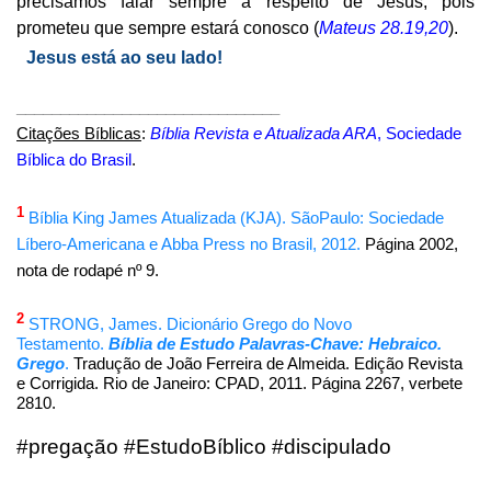
precisamos falar sempre a respeito de Jesus, pois
prometeu que sempre estará conosco (
Mateus 28.19,20
).
Jesus está ao seu lado!
______________________________
Citações Bíblicas
:
Bíblia Revista e Atualizada ARA
, Sociedade
Bíblica do Brasil
.
1
Bíblia King James Atualizada (KJA). SãoPaulo: Sociedade
Líbero-Americana e Abba Press no Brasil, 2012.
Página 2002,
nota de rodapé nº 9.
2
STRONG, James. Dicionário Grego do Novo
Testamento.
Bíblia de Estudo Palavras-Chave: Hebraico.
Grego
.
Tradução de João Ferreira de Almeida. Edição Revista
e Corrigida. Rio de Janeiro: CPAD, 2011.
Página 2267, verbete
2810.
#pregação #EstudoBíblico #discipulado