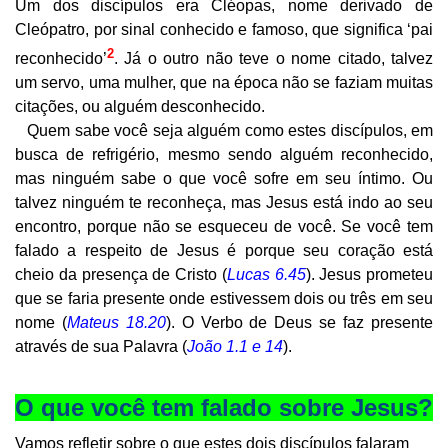
Um dos discípulos era Cléopas, nome derivado de
Cleópatro, por sinal conhecido e famoso, que significa ‘pai
2
reconhecido’
. Já o outro não teve o nome citado, talvez
um servo, uma mulher, que na época não se faziam muitas
citações, ou alguém desconhecido.
Quem sabe você seja alguém como estes discípulos, em
busca de refrigério, mesmo sendo alguém reconhecido,
mas ninguém sabe o que você sofre em seu íntimo. Ou
talvez ninguém te reconheça, mas Jesus está indo ao seu
encontro, porque não se esqueceu de você. Se você tem
falado a respeito de Jesus é porque seu coração está
cheio da presença de Cristo (
Lucas 6.45
). Jesus prometeu
que se faria presente onde estivessem dois ou três em seu
nome (
Mateus 18.20
). O Verbo de Deus se faz presente
através de sua Palavra (
João 1.1 e 14
).
O que você tem falado sobre Jesus?
Vamos refletir sobre o que estes dois discípulos falaram