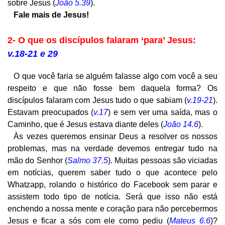
sobre Jesus (
João 5.39
).
Fale mais de Jesus!
2- O que os discípulos falaram ‘para’ Jesus:
v.18-21 e 29
O que você faria se alguém falasse algo com você a seu
respeito e que não fosse bem daquela forma? Os
discípulos falaram com Jesus tudo o que sabiam (
v.19-21
).
Estavam preocupados (
v.17
) e sem ver uma saída, mas o
Caminho, que é Jesus estava diante deles (
João 14.6
).
Às vezes queremos ensinar Deus a resolver os nossos
problemas, mas na verdade devemos entregar tudo na
mão do Senhor (
Salmo 37.5
). Muitas pessoas são viciadas
em notícias, querem saber tudo o que acontece pelo
Whatzapp, rolando o histórico do Facebook sem parar e
assistem todo tipo de notícia. Será que isso não está
enchendo a nossa mente e coração para não percebermos
Jesus e ficar a sós com ele como pediu (
Mateus 6.6
)?