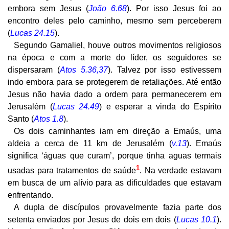
embora sem Jesus (
João 6.68
). Por isso Jesus foi ao
encontro deles pelo caminho, mesmo sem perceberem
(
Lucas 24.15
).
Segundo Gamaliel, houve outros movimentos religiosos
na época e com a morte do líder, os seguidores se
dispersaram (
Atos 5.36,37
). Talvez por isso estivessem
indo embora para se protegerem de retaliações. Até então
Jesus não havia dado a ordem para permanecerem em
Jerusalém (
Lucas 24.49
) e esperar a vinda do Espírito
Santo (
Atos 1.8
).
Os dois caminhantes iam em direção a Emaús, uma
aldeia a cerca de 11 km de Jerusalém (
v.13
). Emaús
significa ‘águas que curam’, porque tinha aguas termais
1
usadas para tratamentos de saúde
. Na verdade estavam
em busca de um alívio para as dificuldades que estavam
enfrentando.
A dupla de discípulos provavelmente fazia parte dos
setenta enviados por Jesus de dois em dois (
Lucas 10.1
).