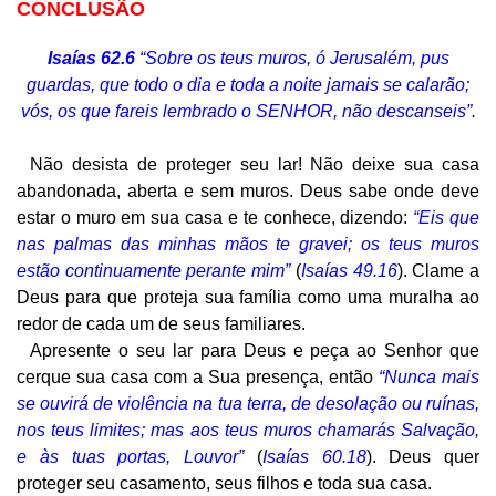
CONCLUSÃO
Isaías 62.6
“Sobre os teus muros, ó Jerusalém, pus
guardas, que todo o dia e toda a noite jamais se calarão;
vós, os que fareis lembrado o SENHOR, não descanseis”.
Não desista de proteger seu lar! Não deixe sua casa
abandonada, aberta e sem muros. Deus sabe onde deve
estar o muro em sua casa e te conhece, dizendo:
“Eis que
nas palmas das minhas mãos te gravei; os teus muros
estão continuamente perante mim”
(
Isaías 49.16
). Clame a
Deus para que proteja sua família como uma muralha ao
redor de cada um de seus familiares.
Apresente o seu lar para Deus e peça ao Senhor que
cerque sua casa com a Sua presença, então
“Nunca mais
se ouvirá de violência na tua terra, de desolação ou ruínas,
nos teus limites; mas aos teus muros chamarás Salvação,
e às tuas portas, Louvor”
(
Isaías 60.18
). Deus quer
proteger seu casamento, seus filhos e toda sua casa.