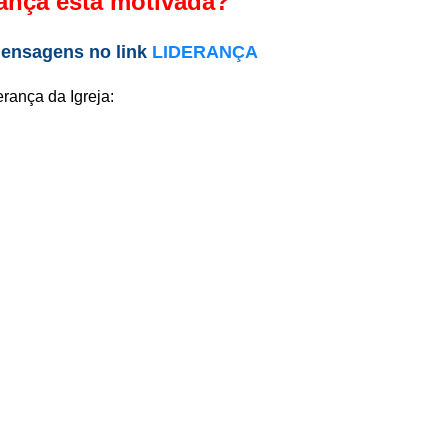
rança está motivada?
mensagens no link
LIDERANÇA
rança da Igreja: